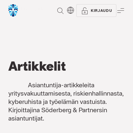
Kaikki kategoriat
Artikkelit
Oppaat
Referen
ETSI
VAL
KIRJAUDU
Artikkelit
Asiantuntija-artikkeleita
yritysvakuuttamisesta, riskienhallinnasta,
kyberuhista ja työelämän vastuista.
Kirjoittajina Söderberg & Partnersin
asiantuntijat.