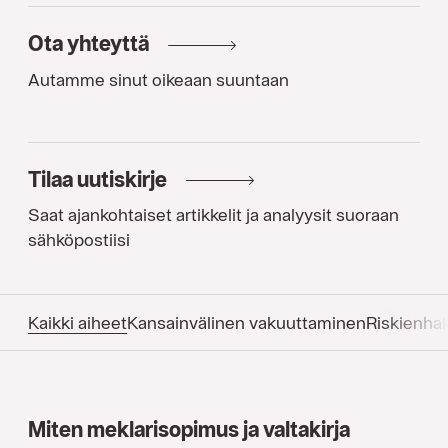
Ota yhteyttä
Autamme sinut oikeaan suuntaan
Tilaa uutiskirje
Saat ajankohtaiset artikkelit ja analyysit suoraan
sähköpostiisi
Kaikki aiheet
Kansainvälinen vakuuttaminen
Riskienhal
Miten meklarisopimus ja valtakirja