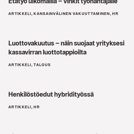
Etätyö ulkomailla – vinkit työnantajalle
ARTIKKELI, KANSAINVÄLINEN VAKUUTTAMINEN, HR
Luottovakuutus – näin suojaat yrityksesi
kassavirran luottotappioilta
ARTIKKELI, TALOUS
Henkilöstöedut hybridityössä
ARTIKKELI, HR