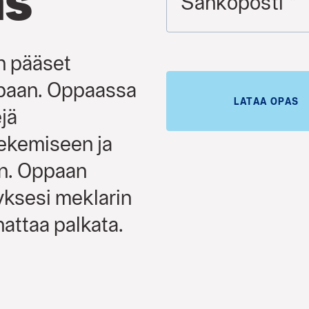
as
Sähköposti
*
n pääset
paan. Oppaassa
LATAA OPAS
jä
ekemiseen ja
än. Oppaan
tyksesi meklarin
nattaa palkata.