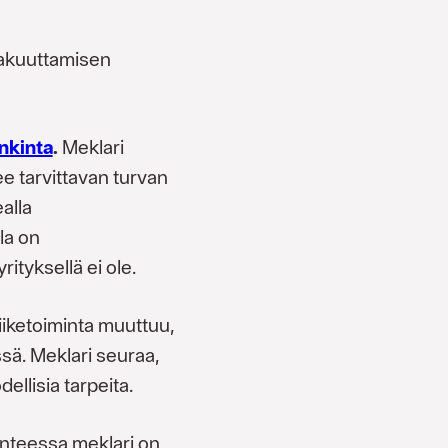
vakuuttamisen
nkinta
.
Meklari
ee tarvittavan turvan
alla
la on
rityksellä ei ole.
iiketoiminta muuttuu,
sä. Meklari seuraa,
dellisia tarpeita.
anteessa meklari on