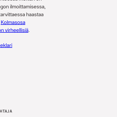
ngon ilmoittamisessa,
tarvittaessa haastaa
.
Kolmasosa
n virheellisiä
.
eklari
OHTAJA