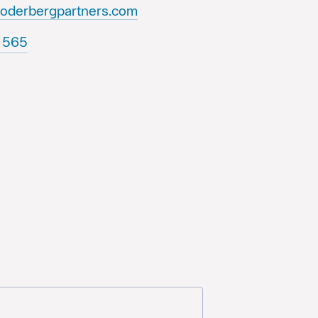
soderbergpartners.com
853+