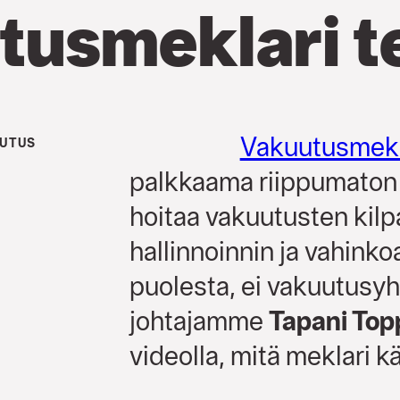
tusmeklari 
Vakuutusmekl
LUTUS
palkkaama riippumaton a
hoitaa vakuutusten kilp
hallinnoinnin ja vahinko
puolesta, ei vakuutusyh
johtajamme
Tapani Top
videolla, mitä meklari 