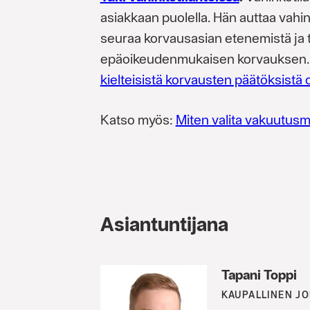
asiakkaan puolella. Hän auttaa vahi
seuraa korvausasian etenemistä ja 
epäoikeudenmukaisen korvauksen
kielteisistä korvausten päätöksistä o
Katso myös:
Miten valita vakuutusm
Asiantuntijana
Tapani Toppi
KAUPALLINEN J