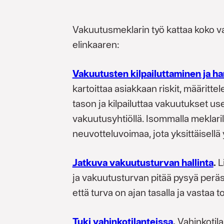
Vakuutusmeklarin työ kattaa koko 
elinkaaren:
Vakuutusten kilpailuttaminen ja ha
kartoittaa asiakkaan riskit, määrittel
tason ja kilpailuttaa vakuutukset use
vakuutusyhtiöllä. Isommalla meklaril
neuvotteluvoimaa, jota yksittäisellä y
Jatkuva vakuutusturvan hallinta
.
L
ja vakuutusturvan pitää pysyä peräs
että turva on ajan tasalla ja vastaa to
Tuki vahinkotilanteissa
.
Vahinkotil