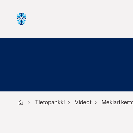
Start FI
Tietopankki
Videot
Meklari kert