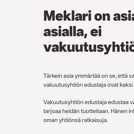
Meklari on as
asialla, ei
vakuutusyhti
Tärkein asia ymmärtää on se, että v
vakuutusyhtiön edustaja ovat kaksi t
Vakuutusyhtiön edustaja edustaa va
tarjoaa heidän tuotteitaan. Hänen i
oman yhtiönsä ratkaisuja.