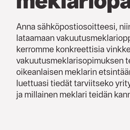
meklariop
Anna sähköpostiosoitteesi, nii
lataamaan vakuutusmeklariop
kerromme konkreettisia vinkke
vakuutusmeklarisopimuksen t
oikeanlaisen meklarin etsintä
luettuasi tiedät tarviitseko yri
ja millainen meklari teidän kan