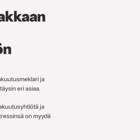
iakkaan
ön
akuutusmeklari ja
äysin eri asiaa.
kuutusyhtiötä ja
ntressinsä on myydä