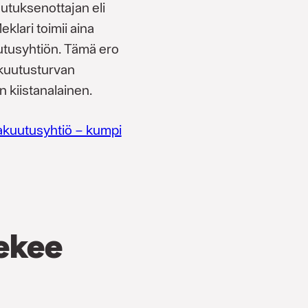
utuksenottajan eli
klari toimii aina
utusyhtiön. Tämä ero
akuutusturvan
 kiistanalainen.
akuutusyhtiö – kumpi
tekee