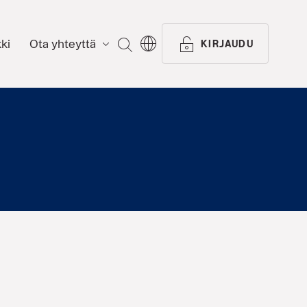
ki
Ota yhteyttä
ETSI
KIRJAUDU