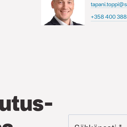
tapani.toppi@
565 883 004 
utus­