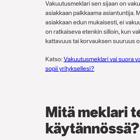
Vakuutusmeklari sen sijaan on vaku
asiakkaan palkkaama asiantuntija. Me
asiakkaan edun mukaisesti, ei vaku
on ratkaiseva etenkin silloin, kun v
kattavuus tai korvauksen suuruus on
Katso:
Vakuutusmeklari vai suora v
sopii yrityksellesi?
Mitä meklari 
käytännössä?