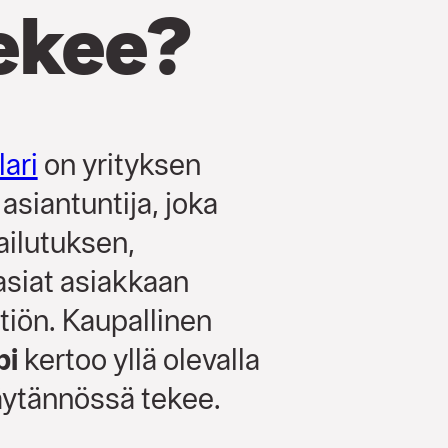
tekee?
ari
on yrityksen
siantuntija, joka
ailutuksen,
asiat asiakkaan
tiön. Kaupallinen
pi
kertoo yllä olevalla
käytännössä tekee.