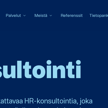
Palvelut
Meistä
Referenssit
Tietopank
ltointi
ttavaa HR-konsultointia, joka