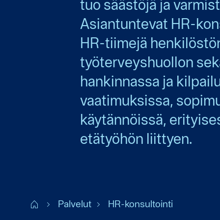
tuo säästöjä ja varmi
Asiantuntevat HR-kons
HR-tiimejä henkilöstö
työterveyshuollon sekä
hankinnassa ja kilpai
vaatimuksissa, sopimu
käytännöissä, erityis
etätyöhön liittyen.
Start FI
Palvelut
HR-konsultointi