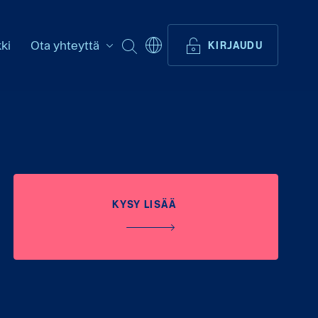
ki
Ota yhteyttä
ETSI
KIRJAUDU
KYSY LISÄÄ