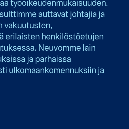
staa työoikeudenmukaisuuden.
ulttimme auttavat johtajia ja
n vakuutusten,
 erilaisten henkilöstöetujen
lutuksessa. Neuvomme lain
ksissa ja parhaissa
esti ulkomaankomennuksiin ja