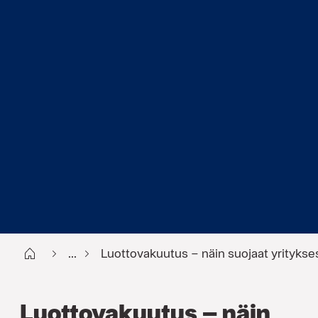
Start FI
...
Luottovakuutus – näin suojaat yritykses
Luottovakuutus – näin