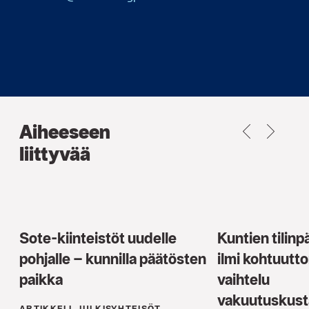
Aiheeseen
PREVIOUS
NEXT
liittyvää
Sote-kiinteistöt uudelle
Kuntien tilinp
pohjalle – kunnilla päätösten
ilmi kohtuutt
paikka
vaihtelu
vakuutuskust
ARTIKKELI, JULKISYHTEISÖT