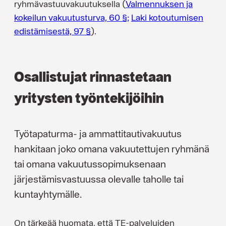
ryhmävastuuvakuutuksella (
Valmennuksen ja
kokeilun vakuutusturva, 60 §;
Laki kotoutumisen
edistämisestä, 97 §
).
Osallistujat rinnastetaan
yritysten työntekijöihin
Työtapaturma- ja ammattitautivakuutus
hankitaan joko omana vakuutettujen ryhmänä
tai omana vakuutussopimuksenaan
järjestämisvastuussa olevalle taholle tai
kuntayhtymälle.
On tärkeää huomata, että TE-palveluiden