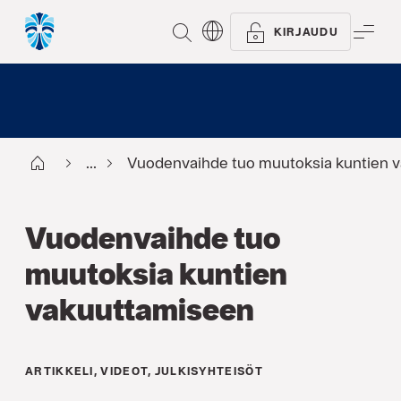
ETSI
VAL
KIRJAUDU
Start FI
...
Vuodenvaihde tuo muutoksia kuntien 
Vuodenvaihde tuo
muutoksia kuntien
vakuuttamiseen
ARTIKKELI
,
VIDEOT
,
JULKISYHTEISÖT