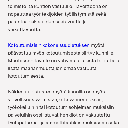
toimistoilta kuntien vastuulle. Tavoitteena on
nopeuttaa työn­tekijöiden työllistymistä sekä
parantaa palveluiden saatavuutta ja
vaikuttavuutta.
Kotoutumislain kokonaisuudistuksen
myötä
päävastuu myös kotoutumisesta siirtyy kunnille.
Muutoksen tavoite on vahvistaa julkista taloutta ja
lisätä maahanmuuttajien omaa vastuuta
kotoutumisesta.
Näiden uudistusten myötä kunnilla on myös
velvollisuus varmistaa, että valmennuksiin,
työkokeiluihin tai kotoutumisohjelman mukaisiin
palveluihin osallistuvat henkilöt on vakuutettu
työtapaturma- ja ammattitautilain mukaisesti sekä