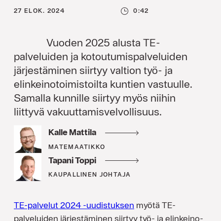
27 ELOK. 2024
0:42
Vuoden 2025 alusta TE-
palveluiden ja kotoutumis­palveluiden
järjestäminen siirtyy valtion työ- ja
elinkeino­toimistoilta kuntien vastuulle.
Samalla kunnille siirtyy myös niihin
liittyvä vakuuttamis­velvollisuus.
Kalle Mattila
MATEMAATIKKO
Tapani Toppi
KAUPALLINEN JOHTAJA
TE-palvelut 2024 -uudistuksen
myötä TE-
palveluiden järjestäminen siirtyy työ- ja elinkeino­