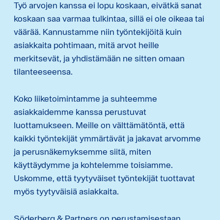
Työ arvojen kanssa ei lopu koskaan, eivätkä sanat
koskaan saa varmaa tulkintaa, sillä ei ole oikeaa tai
väärää. Kannustamme niin työntekijöitä kuin
asiakkaita pohtimaan, mitä arvot heille
merkitsevät, ja yhdistämään ne sitten omaan
tilanteeseensa.
Koko liiketoimintamme ja suhteemme
asiakkaidemme kanssa perustuvat
luottamukseen. Meille on välttämätöntä, että
kaikki työntekijät ymmärtävät ja jakavat arvomme
ja perusnäkemyksemme siitä, miten
käyttäydymme ja kohtelemme toisiamme.
Uskomme, että tyytyväiset työntekijät tuottavat
myös tyytyväisiä asiakkaita.
Söderberg & Partners on perustamisestaan ​​