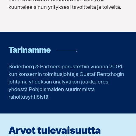
kuuntelee sinun yrityksesi tavoitteita ja toiveita.
Tarinamme
Söderberg & Partners perustettiin vuonna 2004,
kun konsernin toimitusjohtaja Gustaf Rentzhogin
johtama yhdeksän analyytikon joukko erosi
yhdestä Pohjoismaiden suurimmista
rahoitusyhtiöistä.
Arvot tulevaisuutta