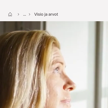
Start FI
...
Visio ja arvot