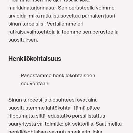
markkinatarjonnasta. Sen perusteella voimme
arvioida, mikä ratkaisu soveltuu parhaiten juuri
sinun tarpeisiisi. Vertailemme eri
ratkaisuvaihtoehtoja ja teemme sen perusteella
suosituksen.
Henkilökohtaisuus
Panostamme henkilökohtaiseen
neuvontaan.
Sinun tarpeesi ja olosuhteesi ovat aina
suositustemme lähtökohta. Tämä pätee
riippumatta siitä, edustatko pörssilistattua
suuryritystä vai toimitko pk-sektorilla. Saat meiltä
henkilökohtaisen vakuutusmeklarin, joka