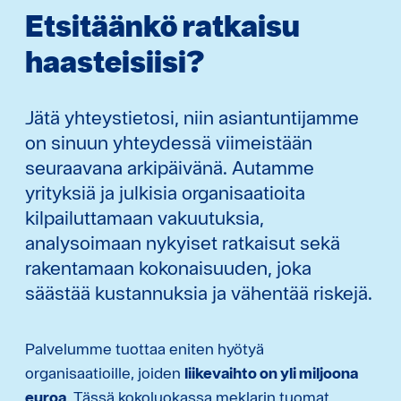
Etsitäänkö ratkaisu
haasteisiisi?
Jätä yhteystietosi, niin asiantuntijamme
on sinuun yhteydessä viimeistään
seuraavana arkipäivänä. Autamme
yrityksiä ja julkisia organisaatioita
kilpailuttamaan vakuutuksia,
analysoimaan nykyiset ratkaisut sekä
rakentamaan kokonaisuuden, joka
säästää kustannuksia ja vähentää riskejä.
Palvelumme tuottaa eniten hyötyä
organisaatioille, joiden
liikevaihto on yli miljoona
euroa
. Tässä kokoluokassa meklarin tuomat