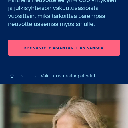
ja julkisyhteisön vakuutusasioista
vuosittain, mikä tarkoittaa parempaa
neuvotteluasemaa myös sinulle.
KESKUSTELE ASIANTUNTIJAN KANSSA
Start FI
...
Vakuutusmeklaripalvelut