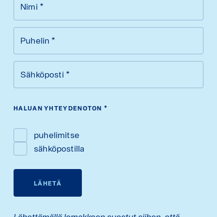
Nimi
*
Puhelin
*
Sähköposti
*
HALUAN YHTEYDENOTON
*
puhelimitse
sähköpostilla
LÄHETÄ
Lähettämällä lomakkeen suostut siihen, että