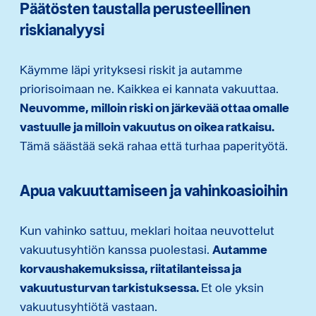
Päätösten taustalla perusteellinen
riskianalyysi
Käymme läpi yrityksesi riskit ja autamme
priorisoimaan ne. Kaikkea ei kannata vakuuttaa.
Neuvomme, milloin riski on järkevää ottaa omalle
vastuulle ja milloin vakuutus on oikea ratkaisu.
Tämä säästää sekä rahaa että turhaa paperityötä.
Apua vakuuttamiseen ja vahinkoasioihin
Kun vahinko sattuu, meklari hoitaa neuvottelut
vakuutusyhtiön kanssa puolestasi.
Autamme
korvaushakemuksissa, riitatilanteissa ja
vakuutusturvan tarkistuksessa.
Et ole yksin
vakuutusyhtiötä vastaan.