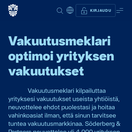
ETSI
VAL
KIRJAUDU
Vakuutusmeklari
optimoi yrityksen
vakuutukset
Vakuutusmeklari kilpailuttaa
yrityksesi vakuutukset useista yhtiöistä,
neuvottelee ehdot puolestasi ja hoitaa
vahinkoasiat ilman, että sinun tarvitsee
tuntea vakuutusmarkkinaa. Söderberg &
Partners neuvottelee yli 4 000 yrityksen