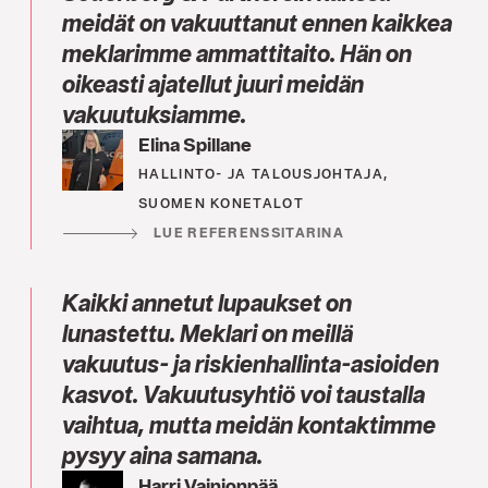
meidät on vakuuttanut ennen kaikkea
meklarimme ammattitaito. Hän on
oikeasti ajatellut juuri meidän
vakuutuksiamme.
Elina Spillane
HALLINTO- JA TALOUSJOHTAJA,
SUOMEN KONETALOT
LUE REFERENSSITARINA
Kaikki annetut lupaukset on
lunastettu. Meklari on meillä
vakuutus- ja riskienhallinta-asioiden
kasvot. Vakuutusyhtiö voi taustalla
vaihtua, mutta meidän kontaktimme
pysyy aina samana.
Harri Vainionpää