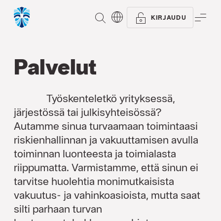
ETSI
VAL
KIRJAUDU
Palvelut
Työskenteletkö yrityksessä,
järjestössä tai julkisyhteisössä?
Autamme sinua turvaamaan toimintaasi
riskienhallinnan ja vakuuttamisen avulla
toiminnan luonteesta ja toimialasta
riippumatta. Varmistamme, että sinun ei
tarvitse huolehtia monimutkaisista
vakuutus- ja vahinkoasioista, mutta saat
silti parhaan turvan