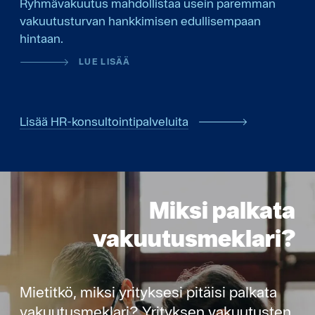
Ryhmävakuutus mahdollistaa usein paremman
vakuutusturvan hankkimisen edullisempaan
hintaan.
LUE LISÄÄ
Lisää HR-konsultointipalveluita
Miksi palkata
vakuutusmeklari?
Mietitkö, miksi yrityksesi pitäisi palkata
vakuutusmeklari? Yrityksen vakuutusten