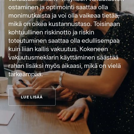
ostaminen ja optimointi saattaa olla
monimutkaista ja voi olla vaikeaa tietää,
mikä on oikea kustannustaso. Toisinaan
kohtuullinen riskinotto ja riskin
toteutuminen saattaa olla edullisempaa
kuin liian kallis vakuutus. Kokeneen
vakuutusmeklarin käyttäminen säästää
rahan lisäksi myös aikaasi, mikä on vielä
tärkeämpää.
LUE LISÄÄ