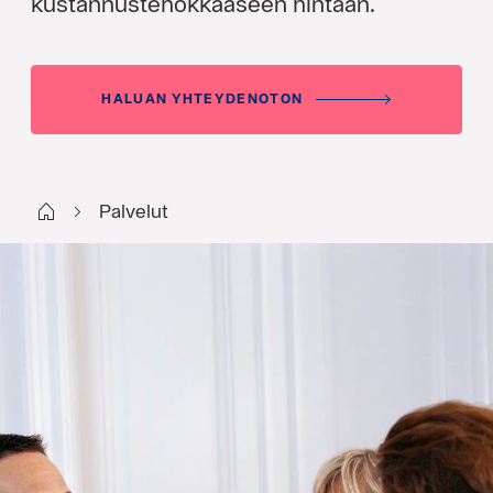
kustannustehokkaaseen hintaan.
HALUAN YHTEYDENOTON
Start FI
Palvelut