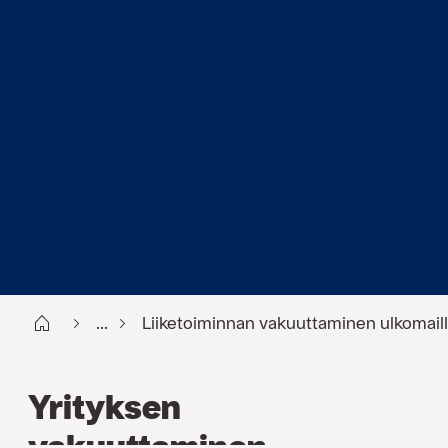
Start FI
...
Liiketoiminnan vakuuttaminen ulkomaill
Yrityksen
vakuuttaminen