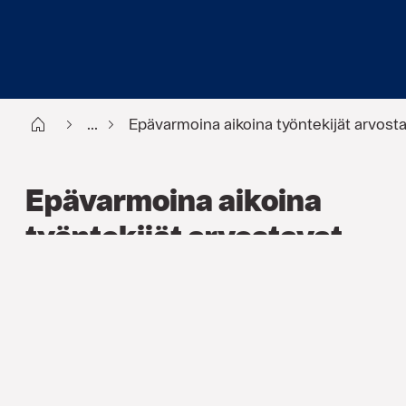
Start FI
...
Epävarmoina aikoina työntekijät arvosta
Epävarmoina aikoina
työntekijät arvostavat
konkreettista turvaa
ARTIKKELI
,
HR
11 TOUKOK. 2026