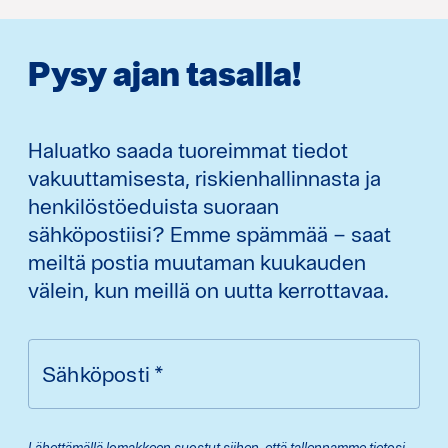
Pysy ajan tasalla!
Haluatko saada tuoreimmat tiedot
vakuuttamisesta, riskienhallinnasta ja
henkilöstöeduista suoraan
sähköpostiisi? Emme spämmää – saat
meiltä postia muutaman kuukauden
välein, kun meillä on uutta kerrottavaa.
Sähköposti
*
Lähettämällä lomakkeen suostut siihen, että tallennamme tietosi.