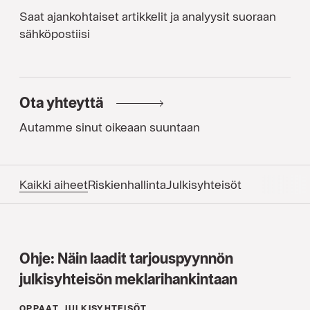
Saat ajankohtaiset artikkelit ja analyysit suoraan
sähköpostiisi
Ota yhteyttä
Autamme sinut oikeaan suuntaan
Kaikki aiheet
Riskienhallinta
Julkisyhteisöt
Ohje: Näin laadit tarjouspyynnön
julkisyhteisön meklarihankintaan
OPPAAT, JULKISYHTEISÖT