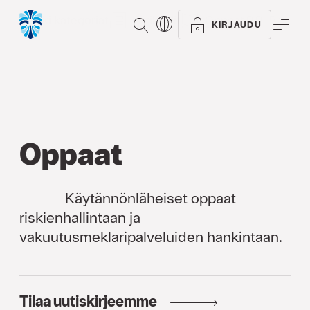
Kaikki kategoriat
Artikkelit
Oppaat
Referen
ETSI
VAL
KIRJAUDU
Oppaat
Käytännönläheiset oppaat
riskienhallintaan ja
vakuutusmeklaripalveluiden hankintaan.
Tilaa uutiskirjeemme