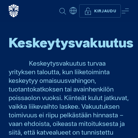
ETSI
VAL
KIRJAUDU
Keskeytysvakuutus
Keskeytysvakuutus turvaa
yrityksen taloutta, kun liiketoiminta
keskeytyy omaisuusvahingon,
tuotantokatkoksen tai avainhenkilön
poissaolon vuoksi. Kiinteät kulut jatkuvat,
vaikka liikevaihto laskee. Vakuutuksen
toimivuus ei riipu pelkästään hinnasta –
vaan ehdoista, oikeasta mitoituksesta ja
siitä, että katvealueet on tunnistettu