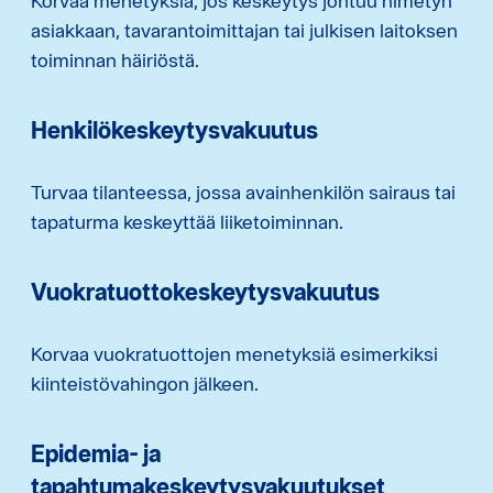
Korvaa menetyksiä, jos keskeytys johtuu nimetyn
asiakkaan, tavarantoimittajan tai julkisen laitoksen
toiminnan häiriöstä.
Henkilökeskeytysvakuutus
Turvaa tilanteessa, jossa avainhenkilön sairaus tai
tapaturma keskeyttää liiketoiminnan.
Vuokratuottokeskeytysvakuutus
Korvaa vuokratuottojen menetyksiä esimerkiksi
kiinteistövahingon jälkeen.
Epidemia- ja
tapahtumakeskeytysvakuutukset