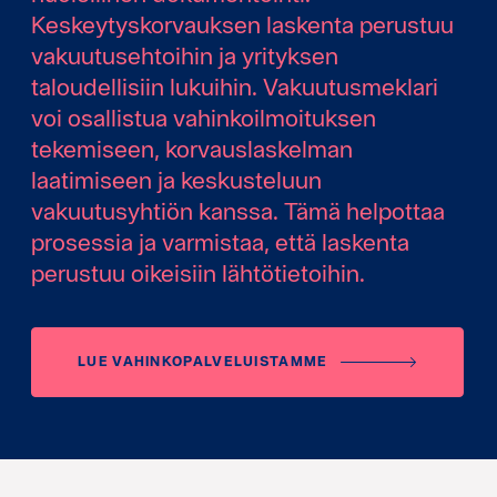
Keskeytyskorvauksen laskenta perustuu
vakuutusehtoihin ja yrityksen
taloudellisiin lukuihin. Vakuutusmeklari
voi osallistua vahinkoilmoituksen
tekemiseen, korvauslaskelman
laatimiseen ja keskusteluun
vakuutusyhtiön kanssa. Tämä helpottaa
prosessia ja varmistaa, että laskenta
perustuu oikeisiin lähtötietoihin.
LUE VAHINKOPALVELUISTAMME