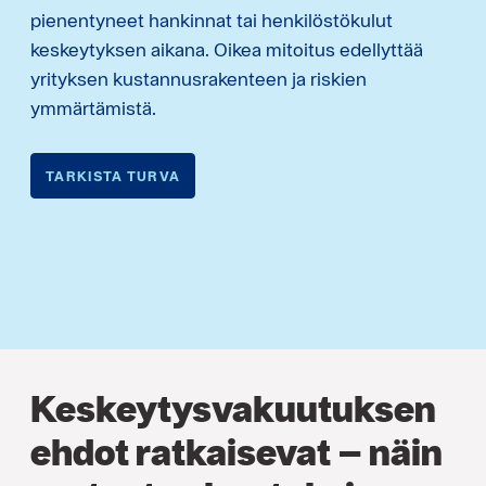
pienentyneet hankinnat tai henkilöstökulut
keskeytyksen aikana. Oikea mitoitus edellyttää
yrityksen kustannusrakenteen ja riskien
ymmärtämistä.
TARKISTA TURVA
Keskeytysvakuutuksen
ehdot ratkaisevat – näin