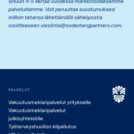
sinuun 4-5 kertaa vuodessa markkinoidaksemme
palveluitamme. Voit peruuttaa suostumuksesi
milloin tahansa lähettämällä sähköpostia
osoitteeseen viestinta@soderbergpartners.com.
PALVELUT
Vakuutusmeklaripalvelut yritykselle
Vakuutusmeklaripalvelut
julkisyhteisölle
Työterveyshuollon kilpailutus