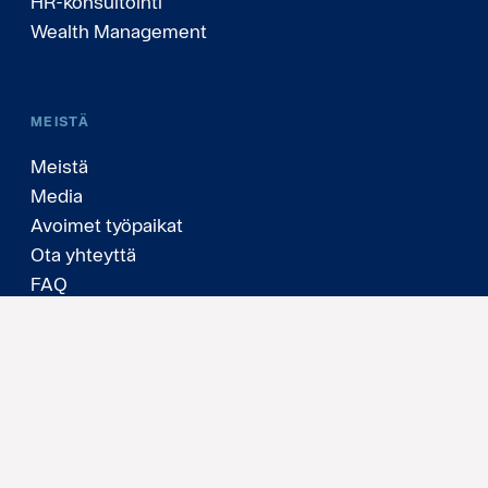
HR-konsultointi
Wealth Management
MEISTÄ
Meistä
Media
Avoimet työpaikat
Ota yhteyttä
FAQ
Henkilötiedot ja evästeet