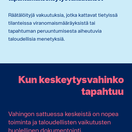
Räätälöityjä vakuutuksia, jotka kattavat tietyissä
tilanteissa viranomaismääräyksistä tai
tapahtuman peruuntumisesta aiheutuvia
taloudellisia menetyksiä.
Kun keskeytysvahinko
tapahtuu
Vahingon sattuessa keskeistä on nopea
toiminta ja taloudellisten vaikutusten
huolellinen dokumentointi.