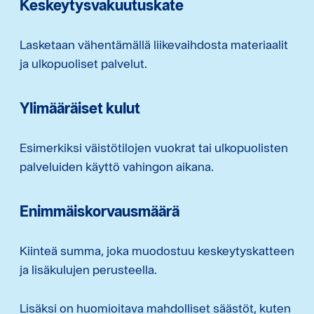
Keskeytysvakuutuskate
Lasketaan vähentämällä liikevaihdosta materiaalit
ja ulkopuoliset palvelut.
Ylimääräiset kulut
Esimerkiksi väistötilojen vuokrat tai ulkopuolisten
palveluiden käyttö vahingon aikana.
Enimmäiskorvausmäärä
Kiinteä summa, joka muodostuu keskeytyskatteen
ja lisäkulujen perusteella.
Lisäksi on huomioitava mahdolliset säästöt, kuten