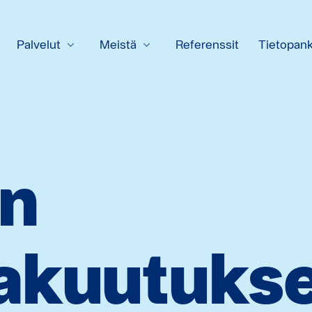
Palvelut
Meistä
Referenssit
Tietopank
en
akuutuks