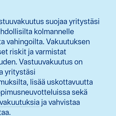
stuuvakuutus suojaa yritystäsi
ahdollisilta kolmannelle
ta vahingoilta. Vakuutuksen
set riskit ja varmistat
vuuden. Vastuuvakuutus on
a yritystäsi
uksilta, lisää uskottavuutta
opimusneuvotteluissa sekä
svakuutuksia
ja vahvistaa
taa
.