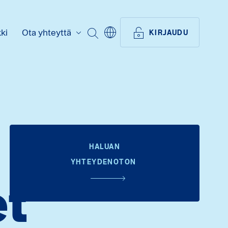
ki
Ota yhteyttä
ETSI
KIRJAUDU
HALUAN
YHTEYDENOTON
et