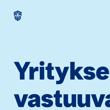
Yrityks
vastuuv