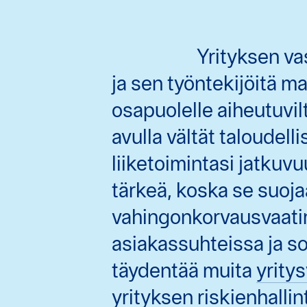
Yrityksen va
ja sen työntekijöitä m
osapuolelle aiheutuvil
avulla vältät taloudelli
liiketoimintasi jatku
tärkeä, koska se suoja
vahingonkorvausvaatim
asiakassuhteissa ja s
täydentää muita
yrity
yrityksen riskienhallin