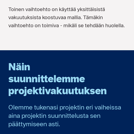
Toinen vaihtoehto on käyttää yksittäisistä
vakuutuksista koostuvaa mallia. Tämäkin
vaihtoehto on toimiva - mikäli se tehdään huolella.
Näin
suunnittelemme
projektivakuutuksen
Olemme tukenasi projektin eri vaiheissa
aina projektin suunnittelusta sen
päättymiseen asti.