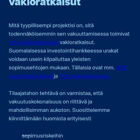
vakioratkaisut
Mitä tyypillisempi projektisi on, sitä
todennäköisemmin sen vakuuttamisessa toimivat
yritysvakuuttamisen
vakioratkaisut.
Suomalaisessa investointihankkeessa urakat
voidaan usein kilpailuttaa yleisten
sopimusehtojen mukaan. Tällaisia ovat mm.
KSE
suunnittelutyössä
ja
YSE rakentamisessa
Tilaajatahon tehtävä on varmistaa, että
vakuutuskokonaisuus on riittävä ja
mahdollisimman aukoton. Suosittelemme
kiinnittämään huomiota erityisesti
sopimusriskeihin