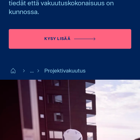
tiedät että vakuutuskokonaisuus on
kunnossa.
KYSY LISÄÄ
Start FI
...
Projektivakuutus