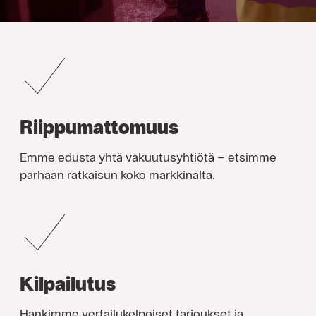
Riippumattomuus
Emme edusta yhtä vakuutusyhtiötä – etsimme
parhaan ratkaisun koko markkinalta.
Kilpailutus
Hankimme vertailukelpoiset tarjoukset ja