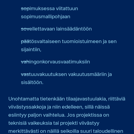
sopimuksessa viitattuun
sopimusmallipohjaan
sovellettavaan lainsäädäntöön
päätösvaltaiseen tuomioistuimeen ja sen
sijaintiin,
vahingonkorvausvaatimuksiin
vastuuvakuutuksen vakuutusmääriin ja
sisältöön.
Unohtamatta tietenkään tilaajavastuulakia, riittäviä
viivästyssakkoja ja niin edelleen, sillä näissä
esiintyy paljon vaihtelua. Jos projektissa on
teknisiä vaikeuksia tai projekti viivästyy
merkittävästi on näillä seikoilla suuri taloudellinen