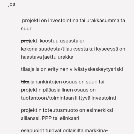
jos
projekti on investointina tai urakkasummalta
suuri
projekti koostuu useasta eri
kokonaisuudesta/tilauksesta tai kyseessä on
haastava jaettu urakka
tilaajalla on erityinen viivästyskeskeytysriski
tilaajahankintojen osuus on suuri tai
projektin pääasiallinen osuus on
tuotantoon/toimintaan liittyvä investointi
projektin toteutusmuoto on esimerkiksi
allianssi, PPP tai elinkaari
osapuolet tulevat erilaisilta markkina-