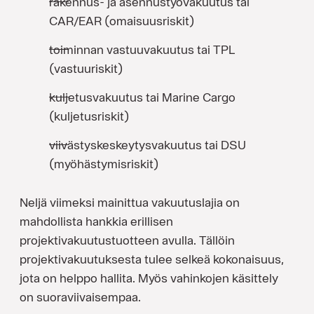
rakennus- ja asennustyövakuutus tai
CAR/EAR (omaisuusriskit)
toiminnan vastuuvakuutus tai TPL
(vastuuriskit)
kuljetusvakuutus tai Marine Cargo
(kuljetusriskit)
viivästyskeskeytysvakuutus tai DSU
(myöhästymisriskit)
Neljä viimeksi mainittua vakuutuslajia on
mahdollista hankkia erillisen
projektivakuutustuotteen avulla. Tällöin
projektivakuutuksesta tulee selkeä kokonaisuus,
jota on helppo hallita. Myös vahinkojen käsittely
on suoraviivaisempaa.