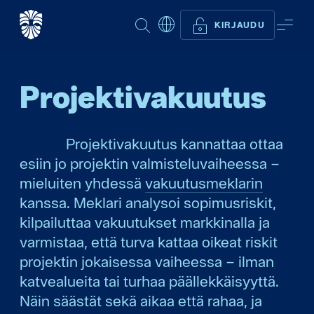
ETSI
VAL
KIRJAUDU
Projektivakuutus
Projektivakuutus kannattaa ottaa
esiin jo projektin valmisteluvaiheessa –
mieluiten yhdessä
vakuutusmeklarin
kanssa. Meklari analysoi sopimusriskit,
kilpailuttaa vakuutukset markkinalla ja
varmistaa, että turva kattaa oikeat riskit
projektin jokaisessa vaiheessa – ilman
katvealueita tai turhaa päällekkäisyyttä.
Näin säästät sekä aikaa että rahaa, ja