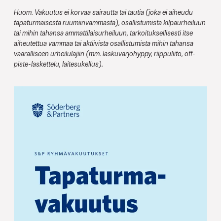
Huom. Vakuutus ei korvaa sairautta tai tautia (joka ei aiheudu
tapaturmaisesta ruumiinvammasta), osallistumista kilpaurheiluun
tai mihin tahansa ammattilaisurheiluun, tarkoituksellisesti itse
aiheutettua vammaa tai aktiivista osallistumista mihin tahansa
vaaralliseen urheilulajiin (mm. laskuvarjohyppy, riippuliito, off-
piste-laskettelu, laitesukellus).