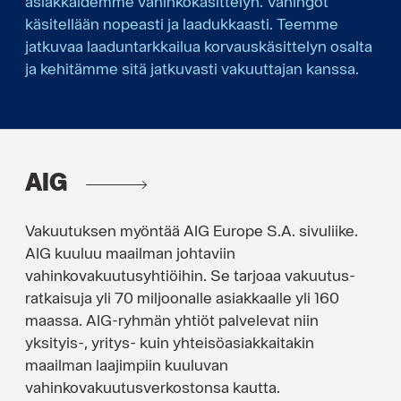
asiakkaidemme vahinkokäsittelyn. Vahingot
käsitellään nopeasti ja laadukkaasti. Teemme
jatkuvaa laaduntarkkailua korvauskäsittelyn osalta
ja kehitämme sitä jatkuvasti vakuuttajan kanssa.
AIG
Vakuutuksen myöntää AIG Europe S.A. sivuliike.
AIG kuuluu maailman johtaviin
vahinkovakuutusyhtiöihin. Se tarjoaa vakuutus-
ratkaisuja yli 70 miljoonalle asiakkaalle yli 160
maassa. AIG-ryhmän yhtiöt palvelevat niin
yksityis-, yritys- kuin yhteisöasiakkaitakin
maailman laajimpiin kuuluvan
vahinkovakuutusverkostonsa kautta.