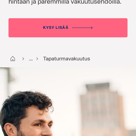
hintaan ja paremmilla vakuutusehdoilla.
KYSY LISÄÄ
Start FI
...
Tapaturmavakuutus