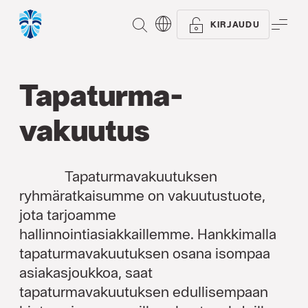
ETSI
VAL
KIRJAUDU
Tapaturma­
vakuutus
Tapaturmavakuutuksen
ryhmäratkaisumme on vakuutustuote,
jota tarjoamme
hallinnointiasiakkaillemme. Hankkimalla
tapaturmavakuutuksen osana isompaa
asiakasjoukkoa, saat
tapaturmavakuutuksen edullisempaan