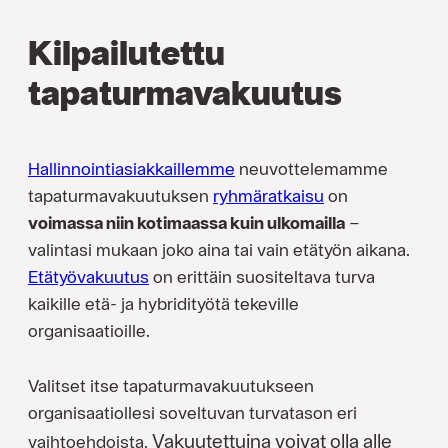
Kilpailutettu
tapaturmavakuutus
Hallinnointiasiakkaillemme
neuvottelemamme
tapaturmavakuutuksen
ryhmäratkaisu
on
voimassa niin kotimaassa kuin ulkomailla
–
valintasi mukaan joko aina tai vain etätyön aikana.
Etätyövakuutus
on erittäin suositeltava turva
kaikille etä- ja hybridityötä tekeville
organisaatioille.
Valitset itse tapaturmavakuutukseen
organisaatiollesi soveltuvan turvatason eri
Vakuutettuina voivat olla alle
vaihtoehdoista.