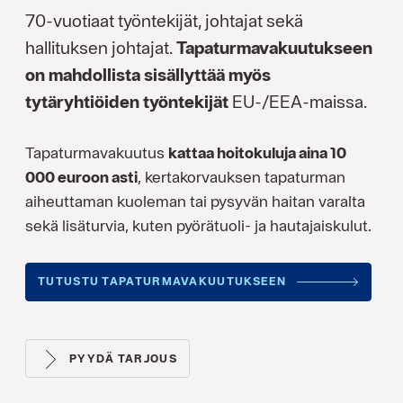
70-vuotiaat työntekijät, johtajat sekä
hallituksen johtajat.
Tapaturmav
akuutukseen
on mahdollista sisällyttää myös
tytäryhtiöiden työntekijät
EU-/EEA-maissa.
Tapaturmavakuutus
kattaa hoitokuluja aina 10
000 euroon asti
, kertakorvauksen tapaturman
aiheuttaman kuoleman tai pysyvän haitan varalta
sekä lisäturvia, kuten pyörätuoli- ja hautajaiskulut.
TUTUSTU TAPATURMAVAKUUTUKSEEN
PYYDÄ TARJOUS