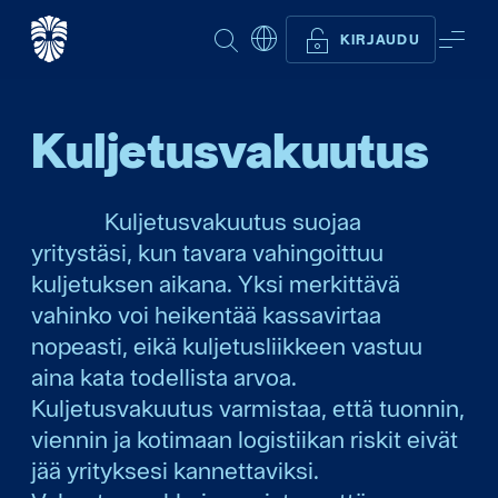
ETSI
VAL
KIRJAUDU
Kuljetus­vakuutus
Kuljetusvakuutus suojaa
yritystäsi, kun tavara vahingoittuu
kuljetuksen aikana. Yksi merkittävä
vahinko voi heikentää kassavirtaa
nopeasti, eikä kuljetusliikkeen vastuu
aina kata todellista arvoa.
Kuljetusvakuutus varmistaa, että tuonnin,
viennin ja kotimaan logistiikan riskit eivät
jää yrityksesi kannettaviksi.