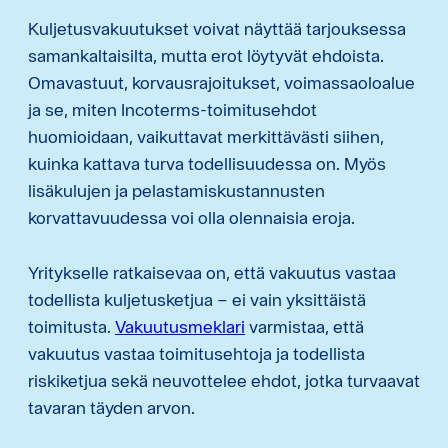
Kuljetusvakuutukset voivat näyttää tarjouksessa
samankaltaisilta, mutta erot löytyvät ehdoista.
Omavastuut, korvausrajoitukset, voimassaoloalue
ja se, miten Incoterms-toimitusehdot
huomioidaan, vaikuttavat merkittävästi siihen,
kuinka kattava turva todellisuudessa on. Myös
lisäkulujen ja pelastamiskustannusten
korvattavuudessa voi olla olennaisia eroja.
Yritykselle ratkaisevaa on, että vakuutus vastaa
todellista kuljetusketjua – ei vain yksittäistä
toimitusta.
Vakuutusmeklari
varmistaa, että
vakuutus vastaa toimitusehtoja ja todellista
riskiketjua sekä neuvottelee ehdot, jotka turvaavat
tavaran täyden arvon.