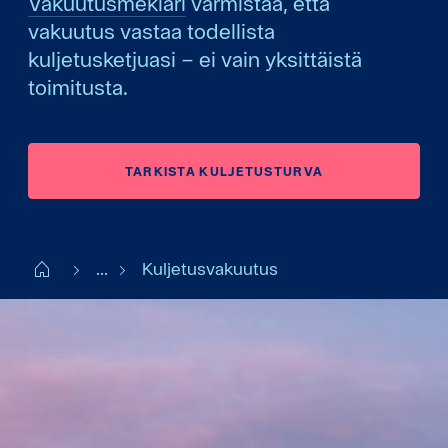
Vakuutusmeklari
varmistaa, että
vakuutus vastaa todellista
kuljetusketjuasi – ei vain yksittäistä
toimitusta.
TARKISTA KULJETUSTURVA
Start FI
...
Kuljetusvakuutus