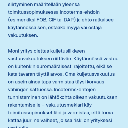
siirtyminen määritellään yleensä
toimitussopimuksessa Incoterms-ehdoin
(esimerkiksi FOB, CIF tai DAP) ja ehto ratkaisee
käytännössä sen, ostaako myyjä vai ostaja
vakuutuksen.
Moni yritys olettaa kuljetusliikkeen
vastuuvakuutuksen riittävän. Käytännössä vastuu
on kuitenkin euromääräisesti rajoitettu, eikä se
kata tavaran täyttä arvoa. Oma kuljetusvakuutus
on usein ainoa tapa varmistaa täysi korvaus
vahingon sattuessa. Incoterms-ehtojen
tunnistaminen on lähtökohta oikean vakuutuksen
rakentamiselle – vakuutusmeklari käy
toimitussopimukset läpi ja varmistaa, että turva
kattaa juuri ne vaiheet, joissa riski on yrityksesi
vastuulla.