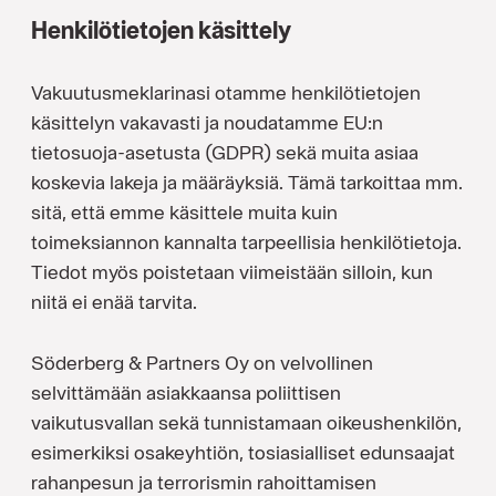
Henkilötietojen käsittely
Vakuutusmeklarinasi otamme henkilötietojen
käsittelyn vakavasti ja noudatamme EU:n
tietosuoja-asetusta (GDPR) sekä muita asiaa
koskevia lakeja ja määräyksiä. Tämä tarkoittaa mm.
sitä, että emme käsittele muita kuin
toimeksiannon kannalta tarpeellisia henkilötietoja.
Tiedot myös poistetaan viimeistään silloin, kun
niitä ei enää tarvita.
Söderberg & Partners Oy on velvollinen
selvittämään asiakkaansa poliittisen
vaikutusvallan sekä tunnistamaan oikeushenkilön,
esimerkiksi osakeyhtiön, tosiasialliset edunsaajat
rahanpesun ja terrorismin rahoittamisen