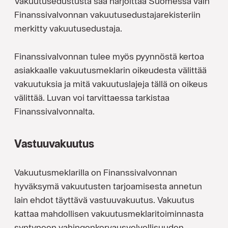
Vakuutusedustusta saa harjoittaa Suomessa vain
Finanssivalvonnan vakuutusedustajarekisteriin
merkitty vakuutusedustaja.
Finanssivalvonnan tulee myös pyynnöstä kertoa
asiakkaalle vakuutusmeklarin oikeudesta välittää
vakuutuksia ja mitä vakuutuslajeja tällä on oikeus
välittää. Luvan voi tarvittaessa tarkistaa
Finanssivalvonnalta.
Vastuuvakuutus
Vakuutusmeklarilla on Finanssivalvonnan
hyväksymä vakuutusten tarjoamisesta annetun
lain ehdot täyttävä vastuuvakuutus. Vakuutus
kattaa mahdollisen vakuutusmeklaritoiminnasta
syntyneen vahingonkorvausvelvollisuuden.