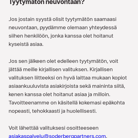
Tyytymätön neuvontaan?
Jos jostain syystä olisit tyytymätön saamaasi
neuvontaan, pyydämme olemaan yhteydessä
siihen henkilöön, jonka kanssa olet hoitanut
kyseistä asiaa.
Jos sen jälkeen olet edelleen tyytymätön, voit
jättää meille kirjallisen valituksen. Kirjallisen
valituksen liitteeksi on hyvä laittaa mukaan kopiot
asiaankuuluvista asiakirjoista sekä maininta siitä,
kenen kanssa olet hoitanut asiaa ja milloin.
Tavoitteenamme on käsitellä kokemasi epäkohta
nopeasti, tehokkaasti ja huolellisesti.
Voit lähettää valituksesi osoitteeseen
asiakaspalvelu@soderbergpartners.com
.