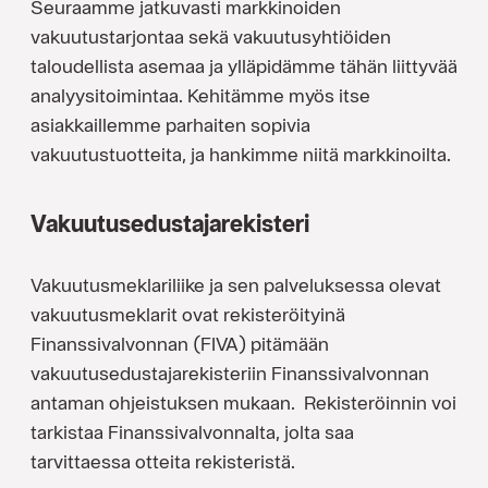
Seuraamme jatkuvasti markkinoiden
vakuutustarjontaa sekä vakuutusyhtiöiden
taloudellista asemaa ja ylläpidämme tähän liittyvää
analyysitoimintaa. Kehitämme myös itse
asiakkaillemme parhaiten sopivia
vakuutustuotteita, ja hankimme niitä markkinoilta.
Vakuutusedustajarekisteri
Vakuutusmeklariliike ja sen palveluksessa olevat
vakuutusmeklarit ovat rekisteröityinä
Finanssivalvonnan (FIVA) pitämään
vakuutusedustajarekisteriin Finanssivalvonnan
antaman ohjeistuksen mukaan. Rekisteröinnin voi
tarkistaa Finanssivalvonnalta, jolta saa
tarvittaessa otteita rekisteristä.