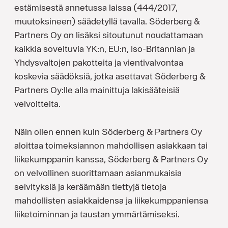
estämisestä annetussa laissa (444/2017,
muutoksineen) säädetyllä tavalla. Söderberg &
Partners Oy on lisäksi sitoutunut noudattamaan
kaikkia soveltuvia YK:n, EU:n, Iso-Britannian ja
Yhdysvaltojen pakotteita ja vientivalvontaa
koskevia säädöksiä, jotka asettavat Söderberg &
Partners Oy:lle alla mainittuja lakisääteisiä
velvoitteita.
Näin ollen ennen kuin Söderberg & Partners Oy
aloittaa toimeksiannon mahdollisen asiakkaan tai
liikekumppanin kanssa, Söderberg & Partners Oy
on velvollinen suorittamaan asianmukaisia
selvityksiä ja keräämään tiettyjä tietoja
mahdollisten asiakkaidensa ja liikekumppaniensa
liiketoiminnan ja taustan ymmärtämiseksi.