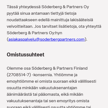
Tässä yhteydessä Söderberg & Partners Oy
pyytää sinua antamaan tiettyjä tietoja
noudattaakseen edellä mainittuja lakisääteisiä
velvoitteitaan. Jos tarvitset lisätietoja, ota yhteyttä
Söderberg & Partners Oy:hyn
(
asiakaspalvelu@soderbergpartners.com
).
Omistussuhteet
Olemme osa Söderberg & Partners Finland
(2708514-7) -konsernia. Yhtiömme ja
emoyhtiömme ei omista suoraan eikä välillisesti
osuutta minkään vakuutuksenantajan
äänimäärästä tai pääomasta, eikä mikään
vakuutuksenantaja tai sen emoyritys omista
suoraan eikä välillisesti osuutta yhtiömme tai