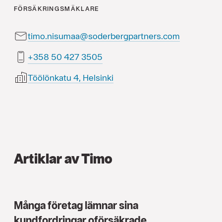
FÖRSÄKRINGSMÄKLARE
timo.nisumaa@soderbergpartners.com
5053 724 05 853+
Töölönkatu 4, Helsinki
Artiklar av Timo
Många företag lämnar sina
kundfordringar oförsäkrade