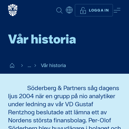
SÖK
ME
LOGGA IN
Vår historia
Start FI
...
Vår historia
Söderberg & Partners såg dagens
ljus 2004 när en grupp på nio analytiker
under ledning av vår VD Gustaf
Rentzhog beslutade att lämna ett av
Nordens största finansbolag. Per-Olof
Söderberg blev huvudägare i bolaget och