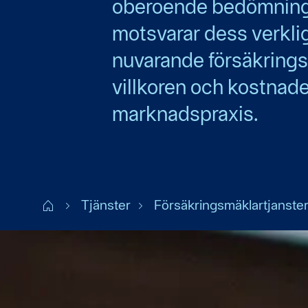
oberoende bedömnin
motsvarar dess verklig
nuvarande försäkrings
villkoren och kostnad
marknadspraxis.
Start FI
Tjänster
Försäkringsmäklartjanste