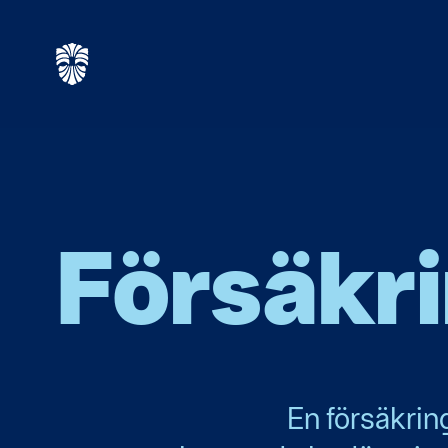
Försäkr
En försäkrin