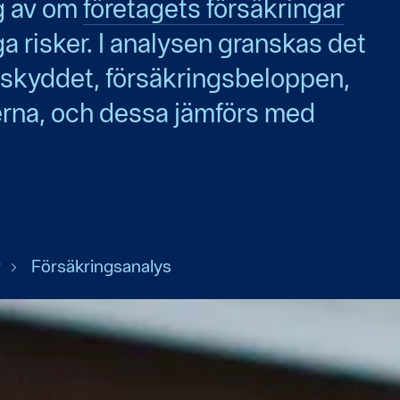
g av om
företagets försäkringar
a risker. I analysen granskas det
skyddet, försäkringsbeloppen,
erna, och dessa jämförs med
r
Försäkringsanalys