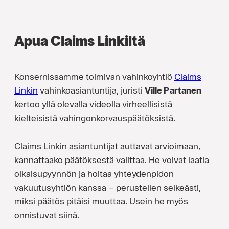
Apua Claims Linkiltä
Konsernissamme toimivan vahinkoyhtiö
Claims
Linkin
vahinkoasiantuntija, juristi
Ville Partanen
kertoo yllä olevalla videolla virheellisistä
kielteisistä vahingonkorvauspäätöksistä.
Claims Linkin asiantuntijat auttavat arvioimaan,
kannattaako päätöksestä valittaa. He voivat laatia
oikaisupyynnön ja hoitaa yhteydenpidon
vakuutusyhtiön kanssa – perustellen selkeästi,
miksi päätös pitäisi muuttaa. Usein he myös
onnistuvat siinä.