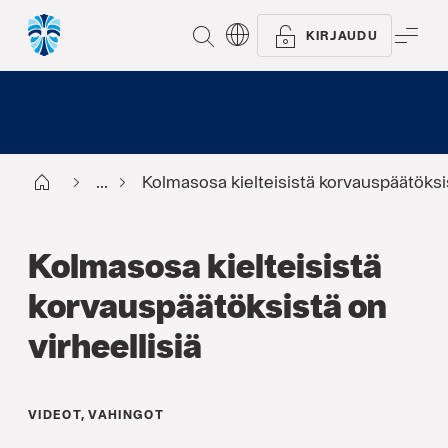
ETSI
VAL
KIRJAUDU
Start FI
...
Kolmasosa kielteisistä korvauspäätöksis
Kolmasosa kielteisistä
korvauspäätöksistä on
virheellisiä
VIDEOT
,
VAHINGOT