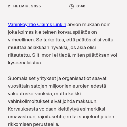
21 HELMIK. 2025
0:48
Vahinkoyhtiö Claims Linkin
arvion mukaan noin
joka kolmas kielteinen korvauspäätös on
virheellinen. Se tarkoittaa, että päätös olisi voitu
muuttaa asiakkaan hyväksi, jos asia olisi
riitautettu. Silti moni ei tiedä, miten päätöksen voi
kyseenalaistaa.
Suomalaiset yritykset ja organisaatiot saavat
vuosittain satojen miljoonien eurojen edestä
vakuutuskorvauksia, mutta kaikki
vahinkoilmoitukset eivät johda maksuun.
Korvauksesta voidaan kieltäytyä esimerkiksi
omavastuun, rajoitusehtojen tai suojeluohjeiden
rikkomisen perusteella.