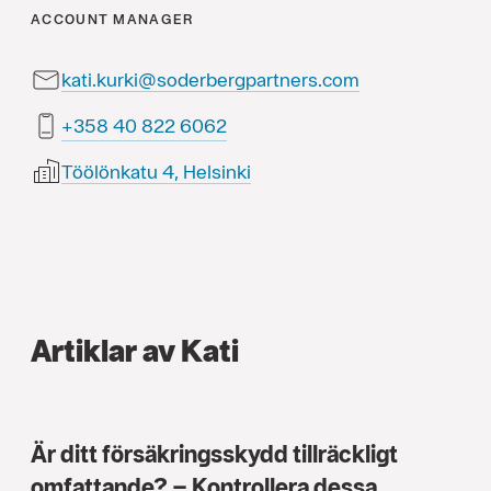
ACCOUNT MANAGER
kati.kurki@soderbergpartners.com
2606 228 04 853+
Töölönkatu 4, Helsinki
Artiklar av Kati
Är ditt försäkringsskydd tillräckligt
omfattande? – Kontrollera dessa