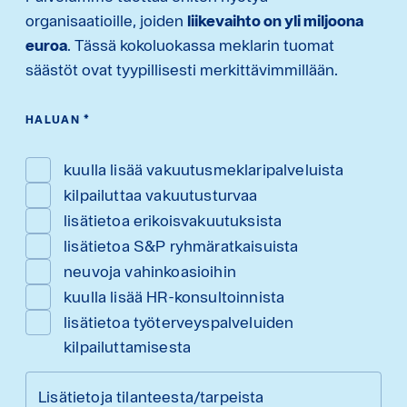
organisaatioille, joiden
liikevaihto on yli miljoona
euroa
. Tässä kokoluokassa meklarin tuomat
säästöt ovat tyypillisesti merkittävimmillään.
HALUAN
*
kuulla lisää vakuutusmeklaripalveluista
kilpailuttaa vakuutusturvaa
lisätietoa erikoisvakuutuksista
lisätietoa S&P ryhmäratkaisuista
neuvoja vahinkoasioihin
kuulla lisää HR-konsultoinnista
lisätietoa työterveyspalveluiden
kilpailuttamisesta
Lisätietoja tilanteesta/tarpeista