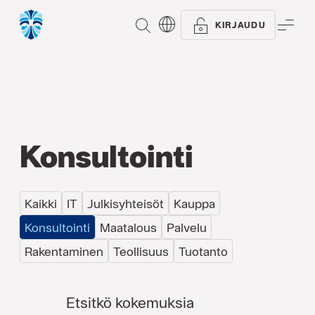
Kaikki kategoriat
Artikkelit
Oppaat
Referen
ETSI
VAL
KIRJAUDU
Konsultointi
Kaikki
IT
Julkisyhteisöt
Kauppa
Konsultointi
Maatalous
Palvelu
Rakentaminen
Teollisuus
Tuotanto
Etsitkö kokemuksia