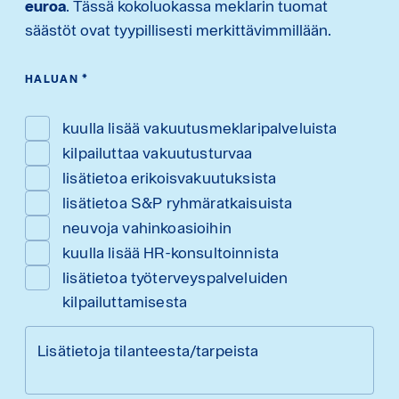
euroa
. Tässä kokoluokassa meklarin tuomat
säästöt ovat tyypillisesti merkittävimmillään.
HALUAN
*
kuulla lisää vakuutusmeklaripalveluista
kilpailuttaa vakuutusturvaa
lisätietoa erikoisvakuutuksista
lisätietoa S&P ryhmäratkaisuista
neuvoja vahinkoasioihin
kuulla lisää HR-konsultoinnista
lisätietoa työterveyspalveluiden
kilpailuttamisesta
Lisätietoja tilanteesta/tarpeista