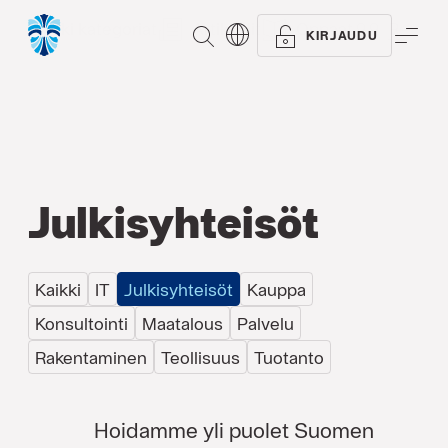
Kaikki kategoriat
Artikkelit
Oppaat
Referen
ETSI
VAL
KIRJAUDU
Julkisyhteisöt
Kaikki
IT
Julkisyhteisöt
Kauppa
Konsultointi
Maatalous
Palvelu
Rakentaminen
Teollisuus
Tuotanto
Hoidamme yli puolet Suomen