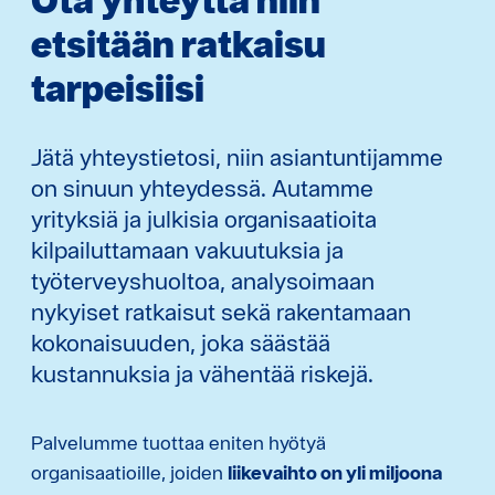
etsitään ratkaisu
tarpeisiisi
Jätä yhteystietosi, niin asiantuntijamme
on sinuun yhteydessä. Autamme
yrityksiä ja julkisia organisaatioita
kilpailuttamaan vakuutuksia ja
työterveyshuoltoa, analysoimaan
nykyiset ratkaisut sekä rakentamaan
kokonaisuuden, joka säästää
kustannuksia ja vähentää riskejä.
Palvelumme tuottaa eniten hyötyä
organisaatioille, joiden
liikevaihto on yli miljoona