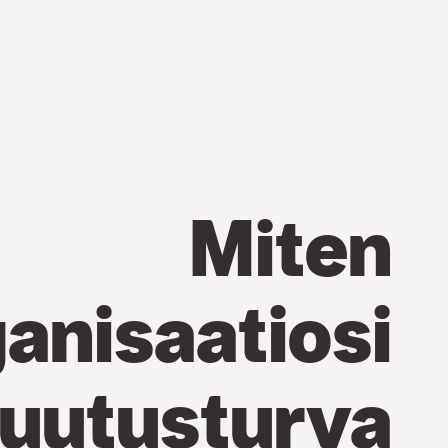
Miten
anisaatiosi
uutusturva