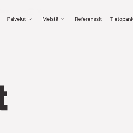
eferenssit
Videot
Palvelut
Meistä
Referenssit
Tietopank
t