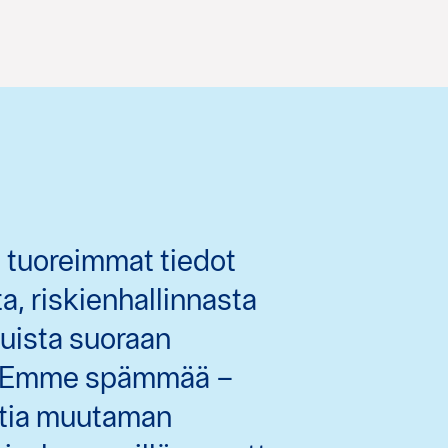
 tuoreimmat tiedot
, riskienhallinnasta
duista suoraan
? Emme spämmää –
stia muutaman