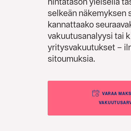
hintatason yleisellä ta
selkeän näkemyksen si
kannattaako seuraava
vakuutusanalyysi tai k
yritysvakuutukset – i
sitoumuksia.
VARAA MAK
VAKUUTUSAR