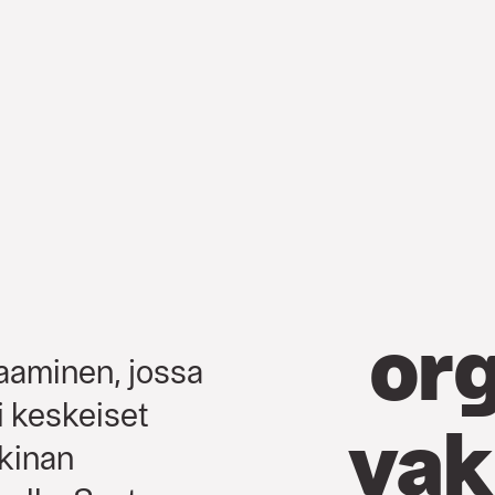
org
aaminen, jossa
i keskeiset
vak
kkinan