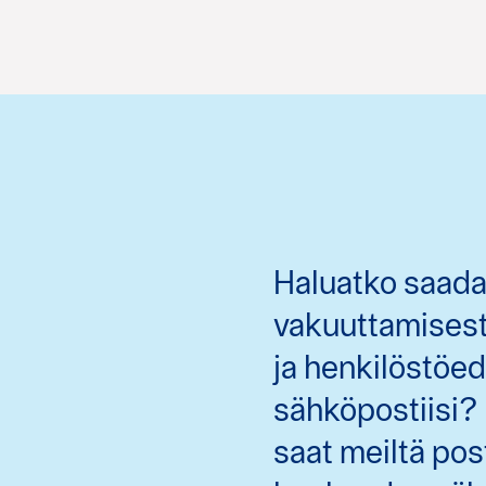
Haluatko saada
vakuuttamisesta
ja henkilöstöe
sähköpostiisi
saat meiltä po