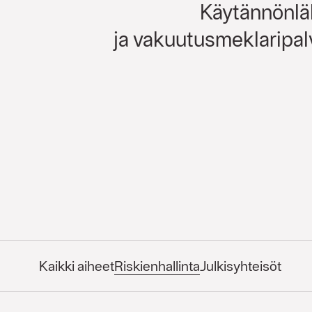
Käytännönläh
ja vakuutusmeklaripal
Kaikki aiheet
Riskienhallinta
Julkisyhteisöt