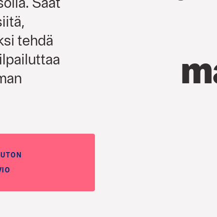
solla. Saat
itä,
ksi tehdä
m
ilpailuttaa
lman
SUTON
VIO