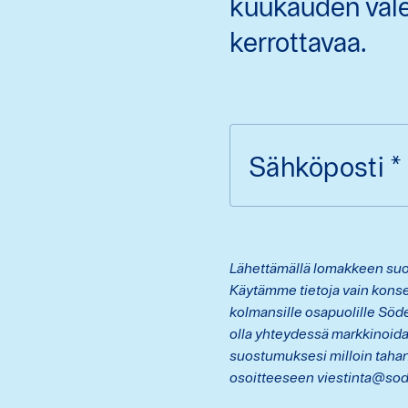
kuukauden välei
kerrottavaa.
Sähköposti
*
Lähettämällä lomakkeen suos
Käytämme tietoja vain konse
kolmansille osapuolille Söd
olla yhteydessä markkinoid
suostumuksesi milloin tahan
osoitteeseen viestinta@sod