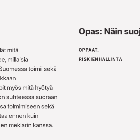
Opas: Näin suo
ät mitä
OPPAAT,
, millaisia
RISKIENHALLINTA
Suomessa toimii sekä
ukkaan
pit myös mitä hyötyä
on suhteessa suoraan
sa toimimiseen sekä
staa ennen kuin
ksen meklarin kanssa.