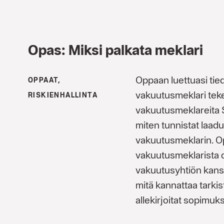
Opas: Miksi palkata meklari
Oppaan luettuasi tied
OPPAAT,
vakuutusmeklari tekee
RISKIENHALLINTA
vakuutusmeklareita 
miten tunnistat laad
vakuutusmeklarin. O
vakuutusmeklarista 
vakuutusyhtiön kans
mitä kannattaa tarki
allekirjoitat sopimu