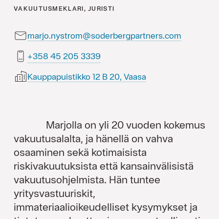
VAKUUTUSMEKLARI, JURISTI
marjo.nystrom@soderbergpartners.com
9333 502 54 853+
Kauppapuistikko 12 B 20, Vaasa
Marjolla on yli 20 vuoden kokemus
vakuutusalalta, ja hänellä on vahva
osaaminen sekä kotimaisista
riskivakuutuksista että kansainvälisistä
vakuutusohjelmista. Hän tuntee
yritysvastuuriskit,
immateriaalioikeudelliset kysymykset ja