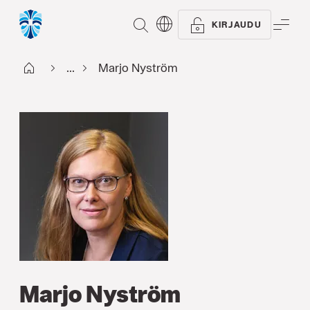
ETSI
VAL
KIRJAUDU
Start FI
...
Marjo Nyström
Marjo Nyström