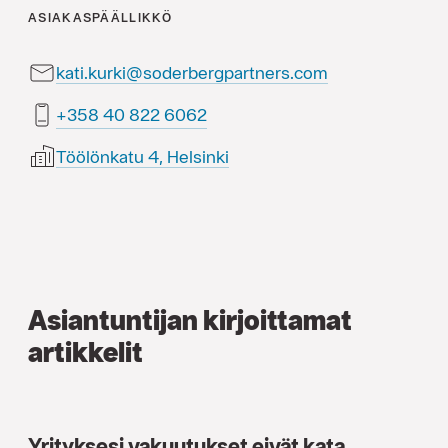
ASIAKASPÄÄLLIKKÖ
kati.kurki@soderbergpartners.com
2606 228 04 853+
Töölönkatu 4, Helsinki
Asiantuntijan kirjoittamat
artikkelit
Yrityksesi vakuutukset eivät kata