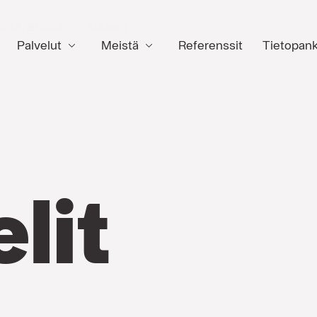
eferenssit
Videot
Palvelut
Meistä
Referenssit
Tietopank
lit