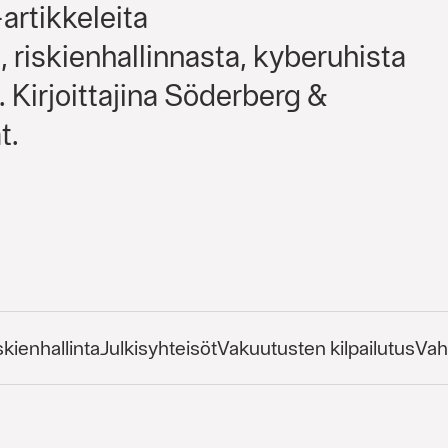
-artikkeleita
 riskienhallinnasta, kyberuhista
. Kirjoittajina Söderberg &
t.
skienhallinta
Julkisyhteisöt
Vakuutusten kilpailutus
Vah