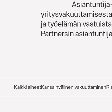
Asiantuntija
yritysvakuuttamisesta,
ja työelämän vastuista
Partnersin asiantuntija
Kaikki aiheet
Kansainvälinen vakuuttaminen
Ri