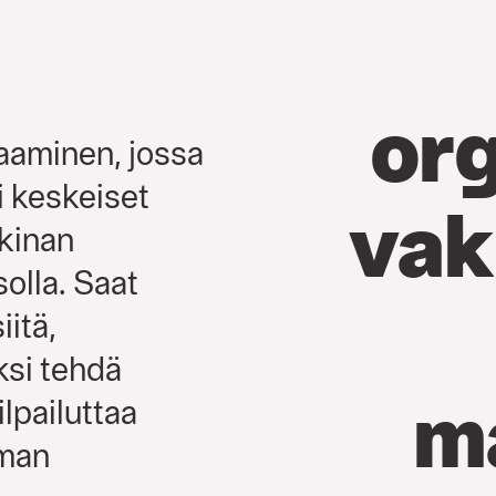
org
aaminen, jossa
i keskeiset
vak
kkinan
solla. Saat
itä,
ksi tehdä
m
ilpailuttaa
lman