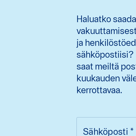
Haluatko saada
vakuuttamisesta
ja henkilöstöe
sähköpostiisi
saat meiltä po
kuukauden välei
kerrottavaa.
Sähköposti
*