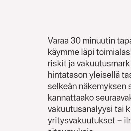
Varaa 30 minuutin tap
käymme läpi toimialas
riskit ja vakuutusmar
hintatason yleisellä ta
selkeän näkemyksen si
kannattaako seuraava
vakuutusanalyysi tai k
yritysvakuutukset – i