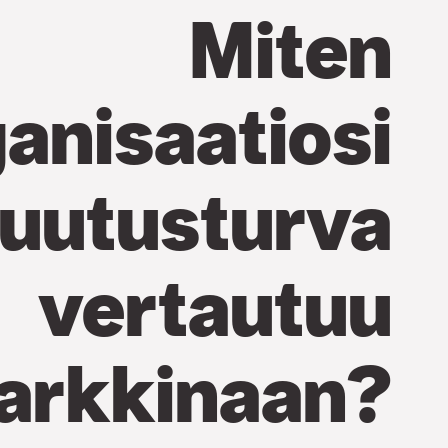
Miten
anisaatiosi
uutusturva
vertautuu
arkkinaan?