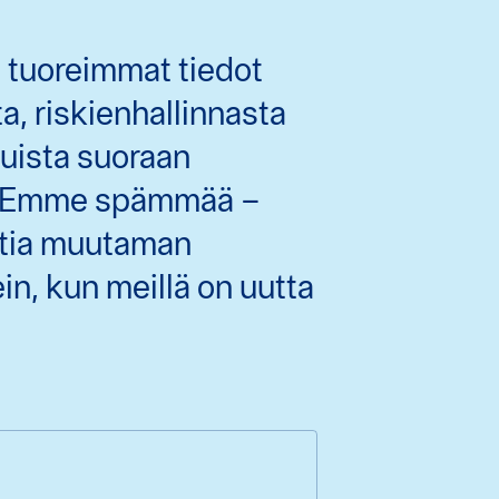
 tuoreimmat tiedot
, riskienhallinnasta
duista suoraan
? Emme spämmää –
stia muutaman
n, kun meillä on uutta