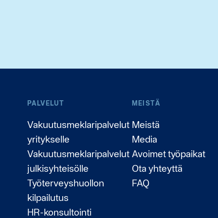
PALVELUT
MEISTÄ
Vakuutusmeklaripalvelut
Meistä
yritykselle
Media
Vakuutusmeklaripalvelut
Avoimet työpaikat
julkisyhteisölle
Ota yhteyttä
Työterveyshuollon
FAQ
kilpailutus
HR-konsultointi