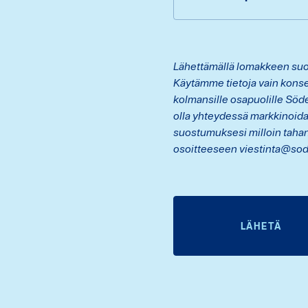
Lähettämällä lomakkeen suos
Käytämme tietoja vain konse
kolmansille osapuolille Söd
olla yhteydessä markkinoid
suostumuksesi milloin tahan
osoitteeseen viestinta@sod
LÄHETÄ