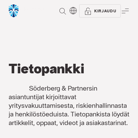
Kaikki kategoriat
Artikkelit
Oppaat
Referen
ETSI
VAL
KIRJAUDU
Tietopankki
Söderberg & Partnersin
asiantuntijat kirjoittavat
yritysvakuuttamisesta, riskienhallinnasta
ja henkilöstöeduista. Tietopankista löydät
artikkelit, oppaat, videot ja asiakastarinat.