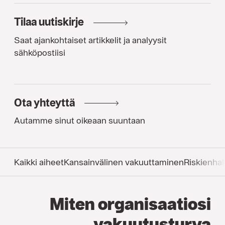
Tilaa uutiskirje
Saat ajankohtaiset artikkelit ja analyysit
sähköpostiisi
Ota yhteyttä
Autamme sinut oikeaan suuntaan
Kaikki aiheet
Kansainvälinen vakuuttaminen
Riskienhal
Miten organisaatiosi
vakuutusturva