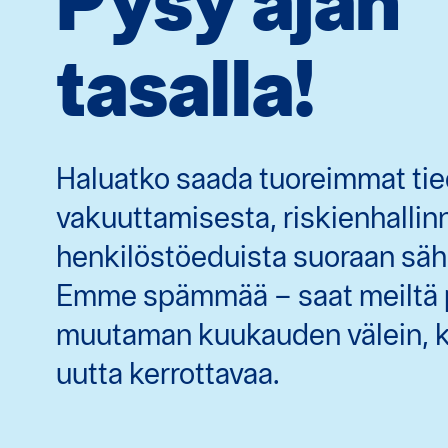
Pysy ajan
tasalla!
Haluatko saada tuoreimmat tie
vakuuttamisesta, riskienhallin
henkilöstöeduista suoraan säh
Emme spämmää – saat meiltä 
muutaman kuukauden välein, k
uutta kerrottavaa.