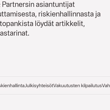
Partnersin asiantuntijat
uttamisesta, riskienhallinnasta ja
opankista löydät artikkelit,
astarinat.
skienhallinta
Julkisyhteisöt
Vakuutusten kilpailutus
Vah