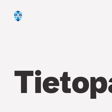
Kaikki kategoriat
Artikkelit
Oppaat
R
Tietop