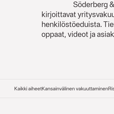
Söderberg & 
kirjoittavat yritysvaku
henkilöstöeduista. Tiet
oppaat, videot ja asiak
Kaikki aiheet
Kansainvälinen vakuuttaminen
Ri