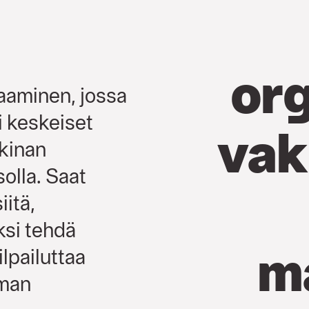
org
aaminen, jossa
i keskeiset
vak
kkinan
solla. Saat
itä,
ksi tehdä
m
ilpailuttaa
lman