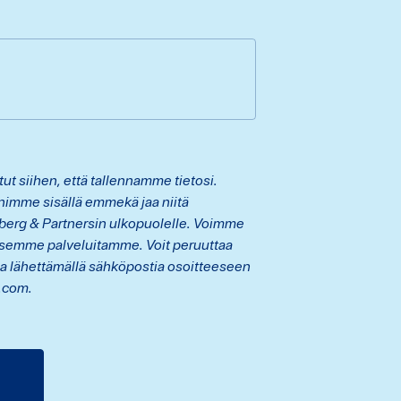
t siihen, että tallennamme tietosi.
nimme sisällä emmekä jaa niitä
rberg & Partnersin ulkopuolelle. Voimme
ksemme palveluitamme. Voit peruuttaa
a lähettämällä sähköpostia osoitteeseen
.com.