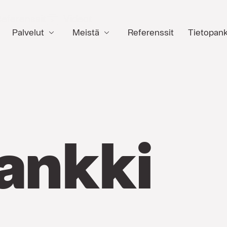
eferenssit
Videot
Palvelut
Meistä
Referenssit
Tietopank
ankki