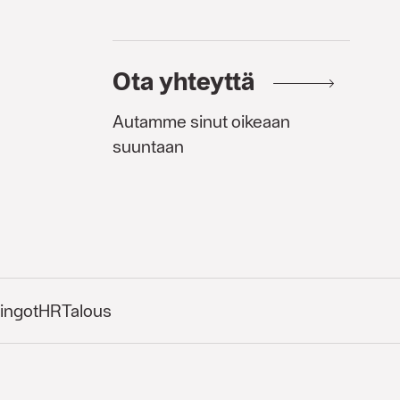
Ota yhteyttä
Autamme sinut oikeaan
suuntaan
ingot
HR
Talous