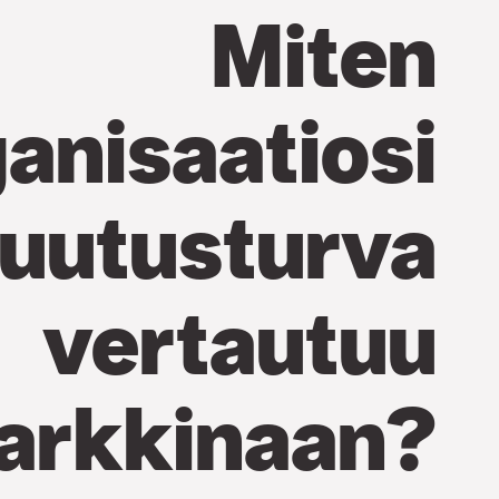
Miten
anisaatiosi
uutusturva
vertautuu
arkkinaan?