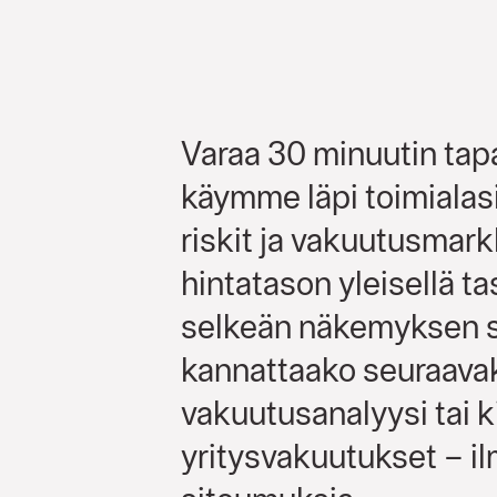
Varaa 30 minuutin tap
käymme läpi toimialas
riskit ja vakuutusmar
hintatason yleisellä ta
selkeän näkemyksen si
kannattaako seuraava
vakuutusanalyysi tai k
yritysvakuutukset – i