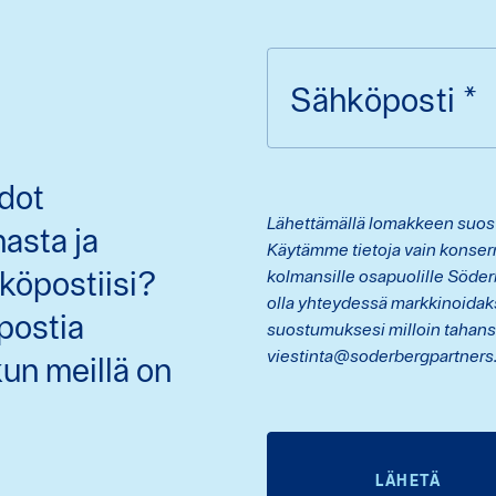
Sähköposti
*
dot
Lähettämällä lomakkeen suostu
nasta ja
Käytämme tietoja vain konser
köpostiisi?
kolmansille osapuolille Söde
olla yhteydessä markkinoida
postia
suostumuksesi milloin tahans
viestinta@soderbergpartners
un meillä on
LÄHETÄ