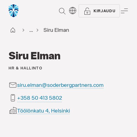
ETSI
VAL
KIRJAUDU
Start FI
...
Siru Elman
Siru Elman
HR & HALLINTO
siru.elman@soderbergpartners.com
2085 314 05 853+
Töölönkatu 4, Helsinki