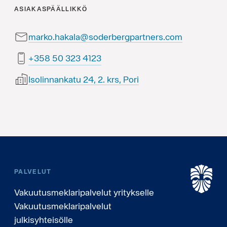
ASIAKASPÄÄLLIKKÖ
marko.hakala@soderbergpartners.com
3214 323 05 853+
Isolinnankatu 24, 2. krs, Pori
PALVELUT
Vakuutusmeklaripalvelut yritykselle
Vakuutusmeklaripalvelut
julkisyhteisölle