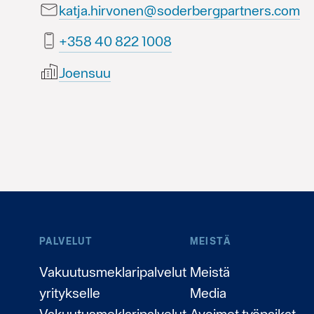
katja.hirvonen@soderbergpartners.com
8001 228 04 853+
Joensuu
PALVELUT
MEISTÄ
Vakuutusmeklaripalvelut
Meistä
yritykselle
Media
Vakuutusmeklaripalvelut
Avoimet työpaikat