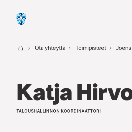
Start FI
Ota yhteyttä
Toimipisteet
Joens
Katja Hirv
TALOUSHALLINNON KOORDINAATTORI