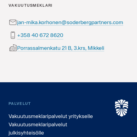
VAKUUTUSMEKLARI
jan-mika.korhonen@soderbergpartners.com
0268 276 04 853+
Porrassalmenkatu 21 B, 3.krs, Mikkeli
PALVELUT
Vakuutusmeklaripalvelut yritykselle
Vakuutusmeklaripalvelut
julkisyhteisölle