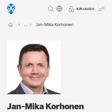
ETSI
VAL
KIRJAUDU
Start FI
...
Jan-Mika Korhonen
Jan-Mika Korhonen