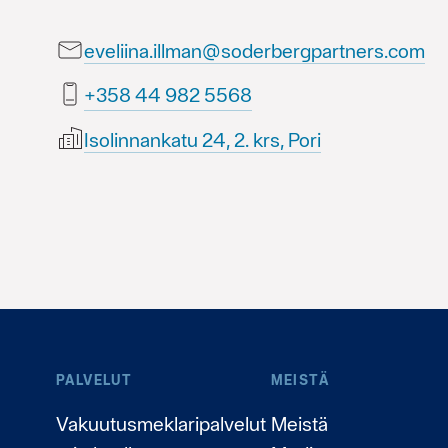
eveliina.illman@soderbergpartners.com
8655 289 44 853+
Isolinnankatu 24, 2. krs, Pori
PALVELUT
MEISTÄ
Vakuutusmeklaripalvelut
Meistä