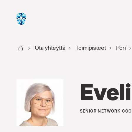
Start FI
Ota yhteyttä
Toimipisteet
Pori
Eveli
SENIOR NETWORK COO