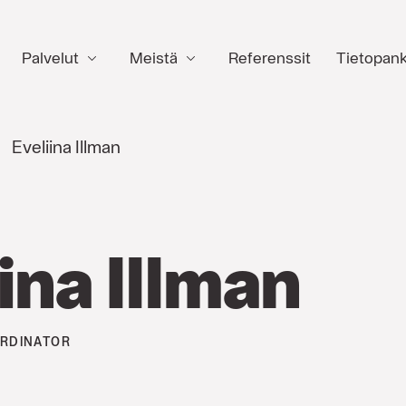
Palvelut
Meistä
Referenssit
Tietopank
Eveliina Illman
ina Illman
RDINATOR