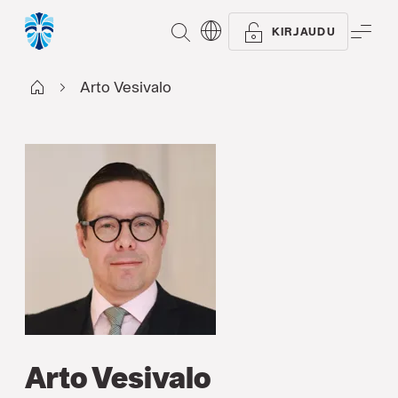
ETSI
VAL
KIRJAUDU
Start FI
Arto Vesivalo
Arto Vesivalo