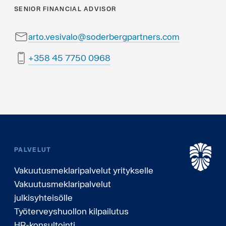
SENIOR FINANCIAL ADVISOR
arto.vesivalo@soderbergpartners.com
8690 0577 54 853+
PALVELUT
Vakuutusmeklaripalvelut yritykselle
Vakuutusmeklaripalvelut
julkisyhteisölle
Työterveyshuollon kilpailutus
HR-konsultointi