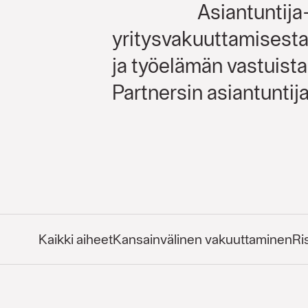
Asiantuntija
yritysvakuuttamisesta,
ja työelämän vastuista
Partnersin asiantuntija
Kaikki aiheet
Kansainvälinen vakuuttaminen
Ri