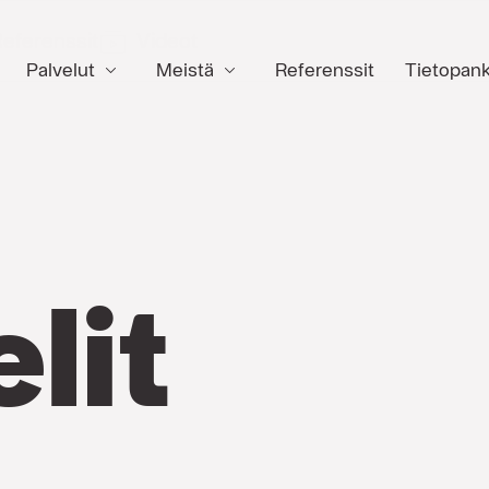
eferenssit
Videot
Palvelut
Meistä
Referenssit
Tietopank
lit