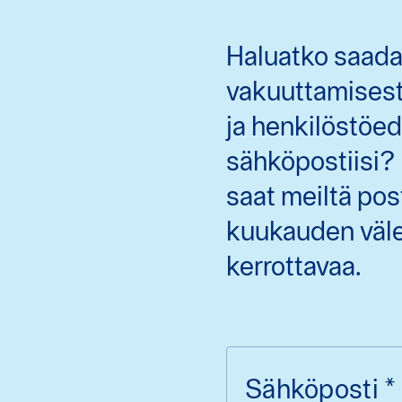
Haluatko saada
vakuuttamisesta
ja henkilöstöe
sähköpostiisi
saat meiltä po
kuukauden välei
kerrottavaa.
Sähköposti
*