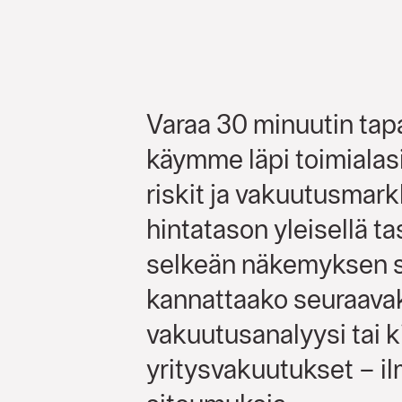
Varaa 30 minuutin tap
käymme läpi toimialas
riskit ja vakuutusmar
hintatason yleisellä ta
selkeän näkemyksen si
kannattaako seuraava
vakuutusanalyysi tai k
yritysvakuutukset – i