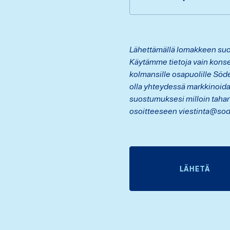
Lähettämällä lomakkeen suos
Käytämme tietoja vain konse
kolmansille osapuolille Söd
olla yhteydessä markkinoid
suostumuksesi milloin tahan
osoitteeseen viestinta@sod
LÄHETÄ