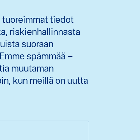
 tuoreimmat tiedot
, riskienhallinnasta
duista suoraan
? Emme spämmää –
stia muutaman
n, kun meillä on uutta