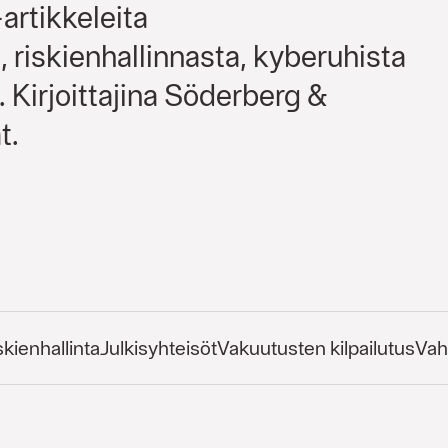
-artikkeleita
 riskienhallinnasta, kyberuhista
. Kirjoittajina Söderberg &
t.
skienhallinta
Julkisyhteisöt
Vakuutusten kilpailutus
Vah