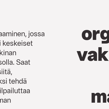
org
aaminen, jossa
i keskeiset
vak
kkinan
solla. Saat
itä,
ksi tehdä
m
ilpailuttaa
lman