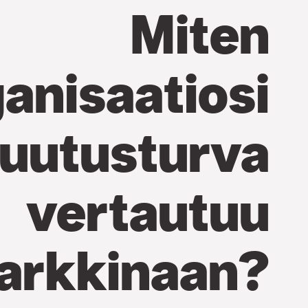
Miten
anisaatiosi
uutusturva
vertautuu
arkkinaan?