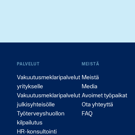
PALVELUT
MEISTÄ
Vakuutusmeklaripalvelut
Meistä
yritykselle
Media
Vakuutusmeklaripalvelut
Avoimet työpaikat
julkisyhteisölle
Ota yhteyttä
Työterveyshuollon
FAQ
kilpailutus
HR-konsultointi