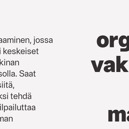
org
aaminen, jossa
i keskeiset
vak
kkinan
solla. Saat
itä,
ksi tehdä
m
ilpailuttaa
lman