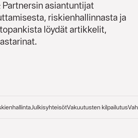
Partnersin asiantuntijat
uttamisesta, riskienhallinnasta ja
opankista löydät artikkelit,
astarinat.
skienhallinta
Julkisyhteisöt
Vakuutusten kilpailutus
Vah