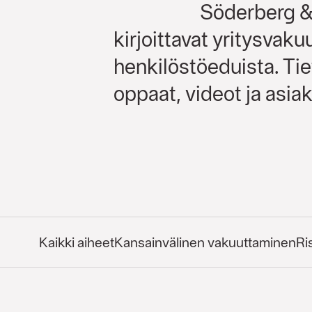
Söderberg & 
kirjoittavat yritysvaku
henkilöstöeduista. Tiet
oppaat, videot ja asiak
Kaikki aiheet
Kansainvälinen vakuuttaminen
Ri