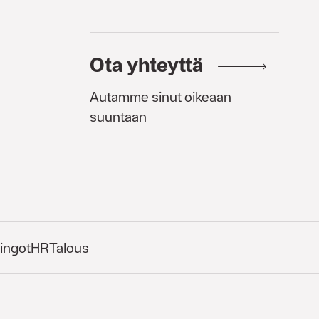
Ota yhteyttä
Autamme sinut oikeaan
suuntaan
ingot
HR
Talous