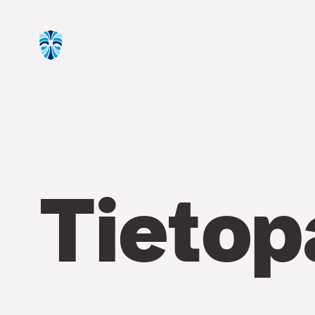
Kaikki kategoriat
Artikkelit
Oppaat
R
Tietop