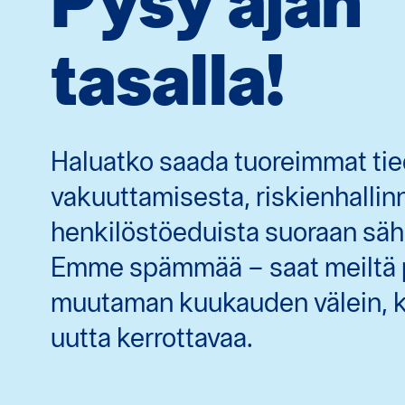
Pysy ajan
tasalla!
Haluatko saada tuoreimmat tie
vakuuttamisesta, riskienhallin
henkilöstöeduista suoraan säh
Emme spämmää – saat meiltä 
muutaman kuukauden välein, k
uutta kerrottavaa.