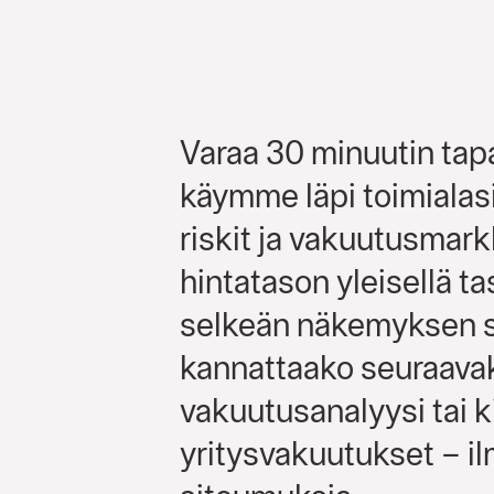
Varaa 30 minuutin tap
käymme läpi toimialas
riskit ja vakuutusmar
hintatason yleisellä ta
selkeän näkemyksen si
kannattaako seuraava
vakuutusanalyysi tai k
yritysvakuutukset – i