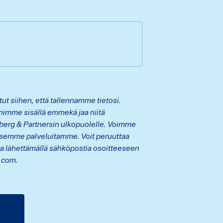
t siihen, että tallennamme tietosi.
nimme sisällä emmekä jaa niitä
rberg & Partnersin ulkopuolelle. Voimme
ksemme palveluitamme. Voit peruuttaa
a lähettämällä sähköpostia osoitteeseen
.com.