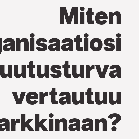
Miten
anisaatiosi
uutusturva
vertautuu
arkkinaan?