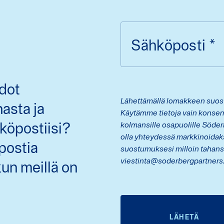
Sähköposti
*
dot
Lähettämällä lomakkeen suostu
nasta ja
Käytämme tietoja vain konser
köpostiisi?
kolmansille osapuolille Söde
olla yhteydessä markkinoida
postia
suostumuksesi milloin tahans
viestinta@soderbergpartners
un meillä on
LÄHETÄ