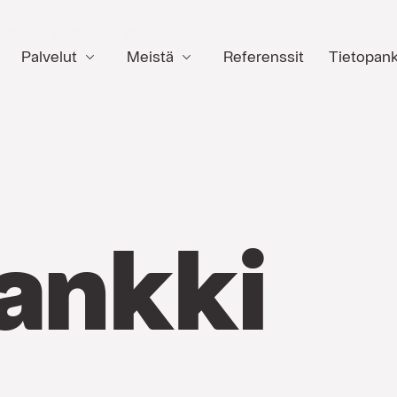
eferenssit
Videot
Palvelut
Meistä
Referenssit
Tietopank
ankki