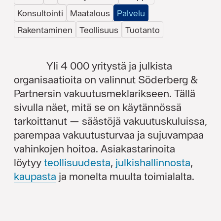
Konsultointi
Maatalous
Palvelu
Rakentaminen
Teollisuus
Tuotanto
Yli 4 000 yritystä ja julkista
organisaatioita on valinnut Söderberg &
Partnersin vakuutusmeklarikseen. Tällä
sivulla näet, mitä se on käytännössä
tarkoittanut — säästöjä vakuutuskuluissa,
parempaa vakuutusturvaa ja sujuvampaa
vahinkojen hoitoa. Asiakastarinoita
löytyy
teollisuudesta
,
julkishallinnosta
,
kaupasta
ja monelta muulta toimialalta.