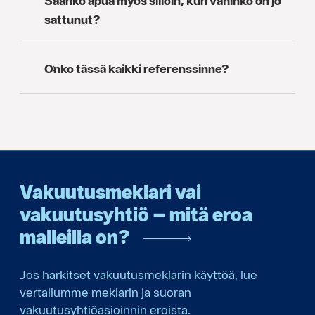
Saanko apua myös silloin, kun vahinko on jo
sattunut?
Onko tässä kaikki referenssinne?
Vakuutusmeklari vai
vakuutusyhtiö – mitä eroa
malleilla on?
Jos harkitset vakuutusmeklarin käyttöä, lue
vertailumme meklarin ja suoran
vakuutusyhtiöasioinnin eroista.