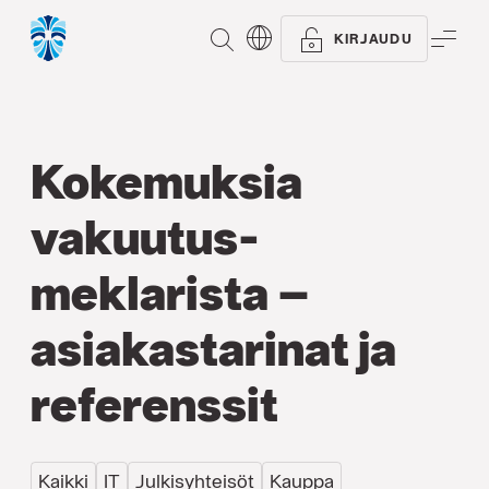
ETSI
VAL
KIRJAUDU
Kokemuksia
vakuutus­
meklarista –
asiakastarinat ja
referenssit
Kaikki
IT
Julkisyhteisöt
Kauppa