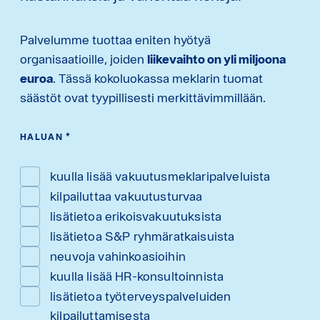
Palvelumme tuottaa eniten hyötyä
organisaatioille, joiden
liikevaihto on yli miljoona
euroa
. Tässä kokoluokassa meklarin tuomat
säästöt ovat tyypillisesti merkittävimmillään.
HALUAN
*
kuulla lisää vakuutusmeklaripalveluista
kilpailuttaa vakuutusturvaa
lisätietoa erikoisvakuutuksista
lisätietoa S&P ryhmäratkaisuista
neuvoja vahinkoasioihin
kuulla lisää HR-konsultoinnista
lisätietoa työterveyspalveluiden
kilpailuttamisesta