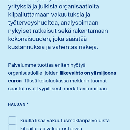
yrityksiä ja julkisia organisaatioita
kilpailuttamaan vakuutuksia ja
työterveyshuoltoa, analysoimaan
nykyiset ratkaisut sekä rakentamaan
kokonaisuuden, joka säästää
kustannuksia ja vähentää riskejä.
Palvelumme tuottaa eniten hyötyä
organisaatioille, joiden
liikevaihto on yli miljoona
euroa
. Tässä kokoluokassa meklarin tuomat
säästöt ovat tyypillisesti merkittävimmillään.
HALUAN
*
kuulla lisää vakuutusmeklaripalveluista
kilpailuttaa vakuutusturvaa