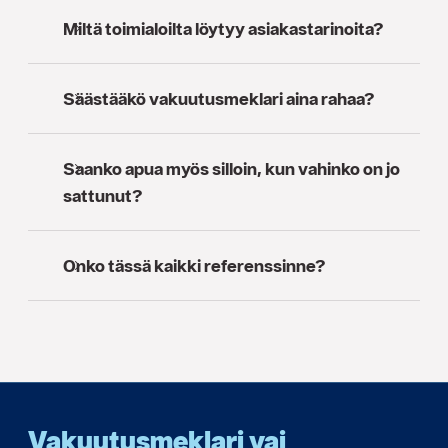
Miltä toimialoilta löytyy asiakastarinoita?
Säästääkö vakuutusmeklari aina rahaa?
Saanko apua myös silloin, kun vahinko on jo
sattunut?
Onko tässä kaikki referenssinne?
Vakuutusmeklari vai