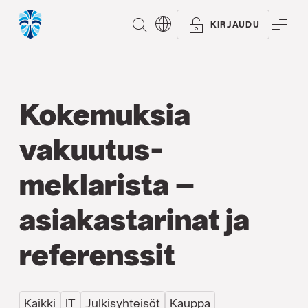
ETSI
VAL
KIRJAUDU
Kokemuksia
vakuutus­
meklarista –
asiakastarinat ja
referenssit
Kaikki
IT
Julkisyhteisöt
Kauppa