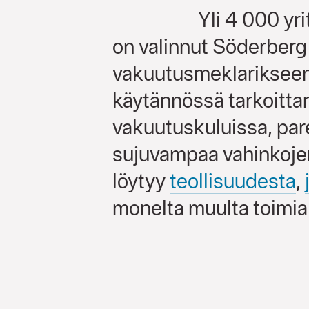
Yli 4 000 yri
on valinnut Söderberg
vakuutusmeklarikseen. 
käytännössä tarkoitta
vakuutuskuluissa, pa
sujuvampaa vahinkojen
löytyy
teollisuudesta
,
monelta muulta toimial