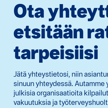
Ota yhteytt
etsitään ra
tarpeisiisi
Jätä yhteystietosi, niin asian
sinuun yhteydessä. Autamme yr
julkisia organisaatioita kilpail
vakuutuksia ja työterveyshuolt