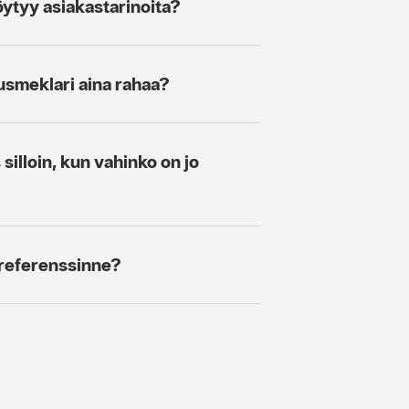
löytyy asiakastarinoita?
smeklari aina rahaa?
illoin, kun vahinko on jo
 referenssinne?