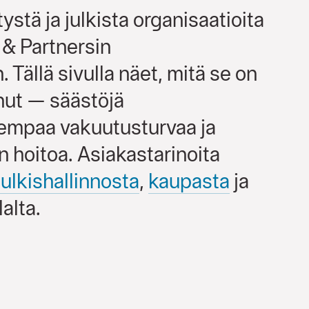
tystä ja julkista organisaatioita
 & Partnersin
Tällä sivulla näet, mitä se on
nut — säästöjä
rempaa vakuutusturvaa ja
 hoitoa. Asiakastarinoita
julkishallinnosta
,
kaupasta
ja
alta.