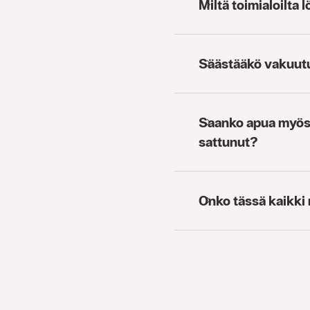
Miltä toimialoilta 
Säästääkö vakuutu
Saanko apua myös s
sattunut?
Onko tässä kaikki