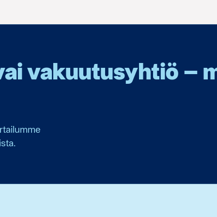
i vakuutusyhtiö – mi
ertailumme
sta.