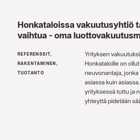
Honkataloissa vakuutusyhtiö ta
vaihtua - oma luotto­vakuutus
Yrityksen vakuutuksi
REFERENSSIT,
Honkataloille on ollut
RAKENTAMINEN,
neuvonantaja, jonka
TUOTANTO
asiassa kuin asiassa
yrityksessä tuttu ja 
yhteyttä pidetään sää