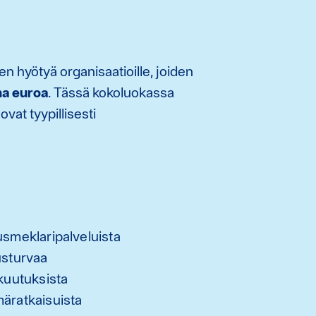
n hyötyä organisaatioille, joiden
ona euroa
. Tässä kokoluokassa
vat tyypillisesti
usmeklaripalveluista
usturvaa
akuutuksista
märatkaisuista