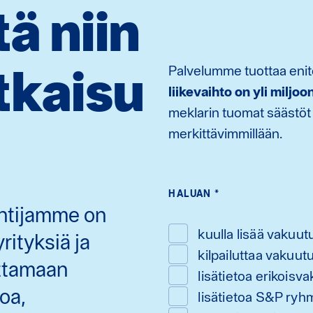
ä niin
tkaisu
Palvelumme tuottaa enite
liikevaihto on yli miljo
meklarin tuomat säästöt o
merkittävimmillään.
HALUAN
*
tuntijamme on
kuulla lisää vakuut
ityksiä ja
kilpailuttaa vakuut
uttamaan
lisätietoa erikoisv
oa,
lisätietoa S&P ryh