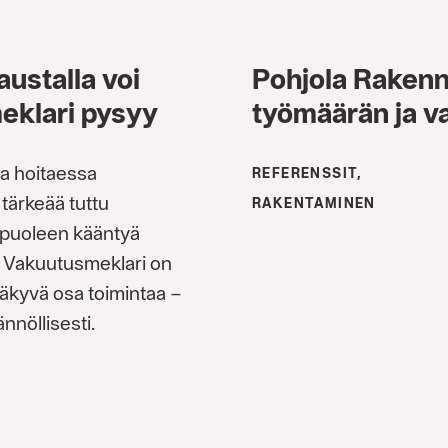
ustalla voi
Pohjola Rakennu
meklari pysyy
työmäärän ja v
a hoitaessa
REFERENSSIT,
 tärkeää tuttu
RAKENTAMINEN
 puoleen kääntyä
. Vakuutusmeklari on
näkyvä osa toimintaa –
nnöllisesti.