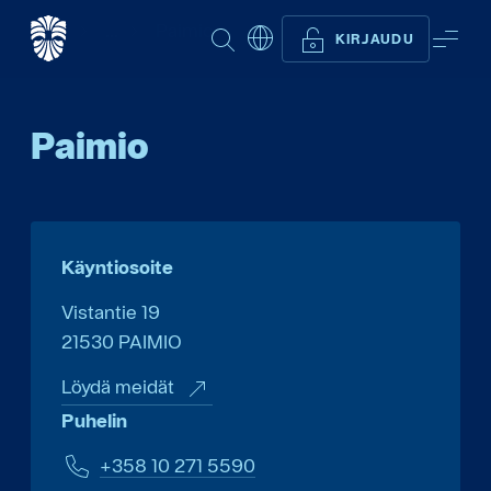
Start FI
...
Paimio
ETSI
VAL
KIRJAUDU
Paimio
Käyntiosoite
Vistantie 19
21530
PAIMIO
Löydä meidät
Puhelin
+358 10 271 5590