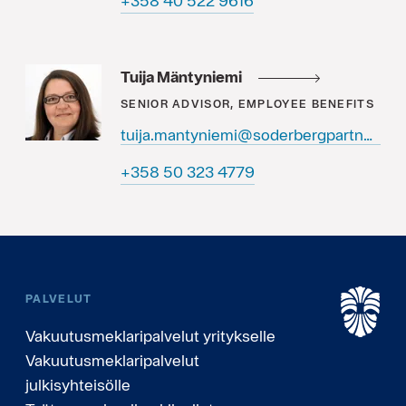
6169 225 04 853+
Tuija Mäntyniemi
SENIOR ADVISOR, EMPLOYEE BENEFITS
tuija.mantyniemi@soderbergpartners.com
9774 323 05 853+
PALVELUT
Vakuutusmeklaripalvelut yritykselle
Vakuutusmeklaripalvelut
julkisyhteisölle