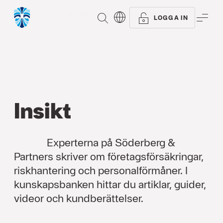
Alla typer
Artiklar
Referenser
SÖK
ME
LOGGA IN
Insikt
Experterna på Söderberg &
Partners skriver om företagsförsäkringar,
riskhantering och personalförmåner. I
kunskapsbanken hittar du artiklar, guider,
videor och kundberättelser.