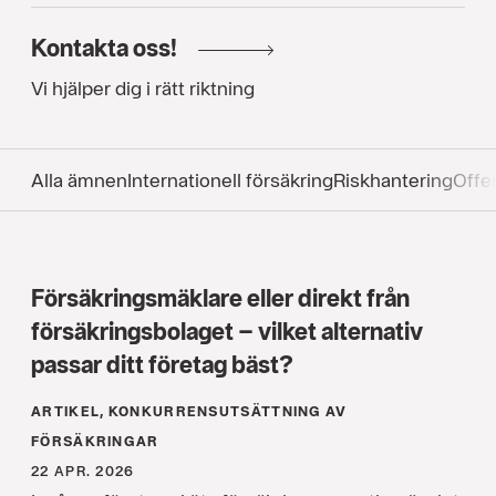
Kontakta oss!
Vi hjälper dig i rätt riktning
Alla ämnen
Internationell försäkring
Riskhantering
Offen
Försäkringsmäklare eller direkt från
försäkringsbolaget – vilket alternativ
passar ditt företag bäst?
ARTIKEL, KONKURRENS­UTSÄTTNING AV
FÖRSÄKRINGAR
22 APR. 2026