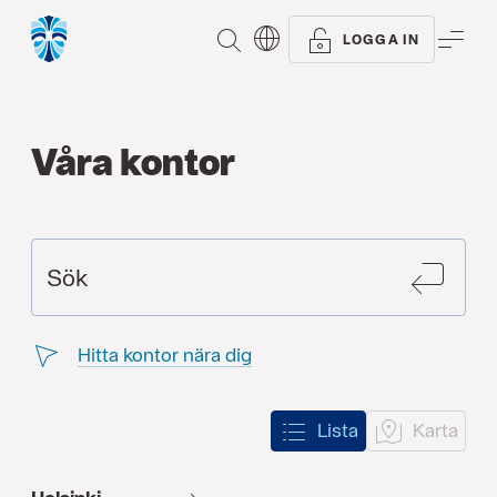
SÖK
ME
LOGGA IN
Våra kontor
SÖK
Sök
Hitta kontor nära dig
Lista
Karta