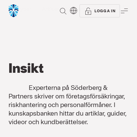
Alla typer
Artiklar
Referenser
SÖK
ME
LOGGA IN
Insikt
Experterna på Söderberg &
Partners skriver om företagsförsäkringar,
riskhantering och personalförmåner. I
kunskapsbanken hittar du artiklar, guider,
videor och kundberättelser.