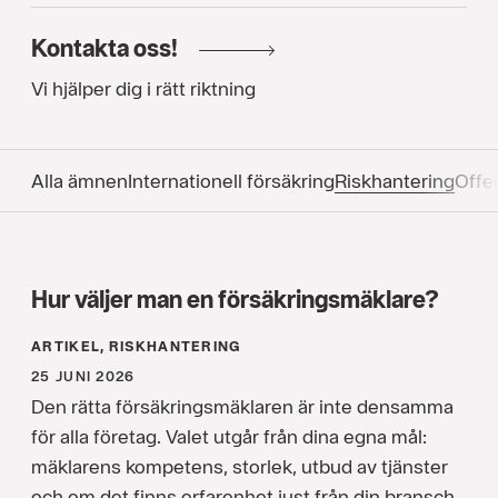
Kontakta oss!
Vi hjälper dig i rätt riktning
Alla ämnen
Internationell försäkring
Riskhantering
Offen
Hur väljer man en försäkringsmäklare?
ARTIKEL, RISKHANTERING
25 JUNI 2026
Den rätta försäkringsmäklaren är inte densamma
för alla företag. Valet utgår från dina egna mål:
mäklarens kompetens, storlek, utbud av tjänster
och om det finns erfarenhet just från din bransch.