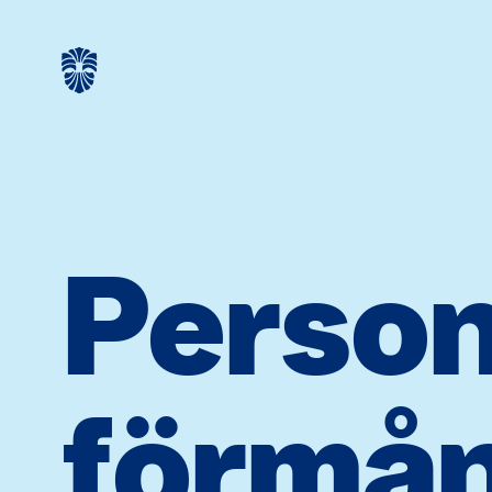
Person
förmån