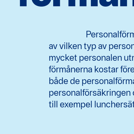
Personalför
av vilken typ av pers
mycket personalen ut
förmånerna kostar före
både de personalförm
personalförsäkringen 
till exempel lunchersä