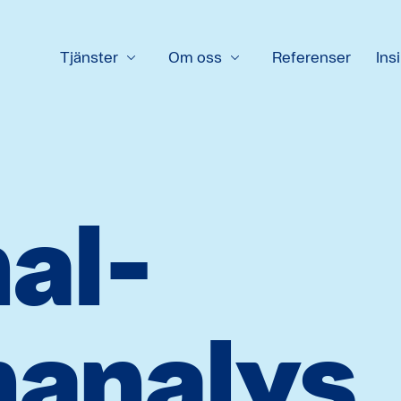
Tjänster
Om oss
Referenser
Insi
al­
­analys