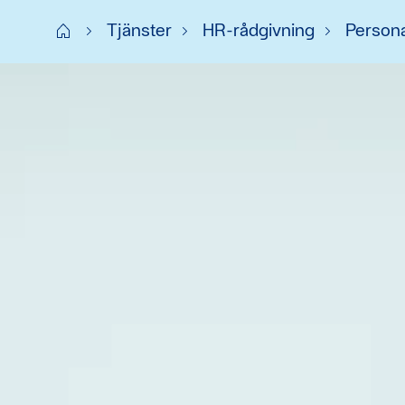
Start FI
Tjänster
HR-rådgivning
Person