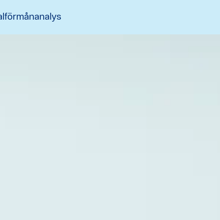
alförmånanalys