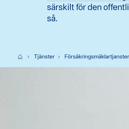
särskilt för den offent
så.
Start FI
Tjänster
Försäkringsmäklartjanste