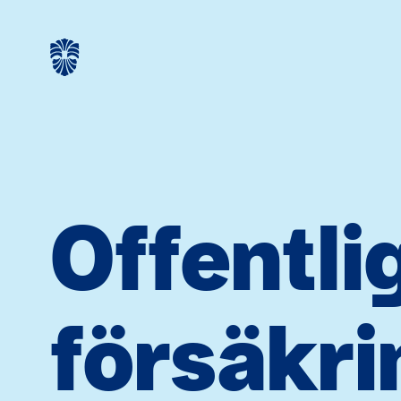
Offentli
försäkri