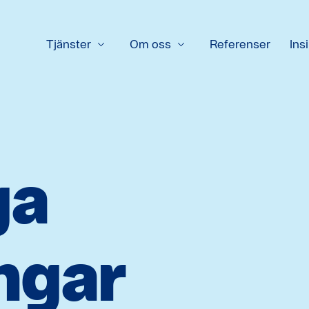
Tjänster
Om oss
Referenser
Insi
ga
ngar