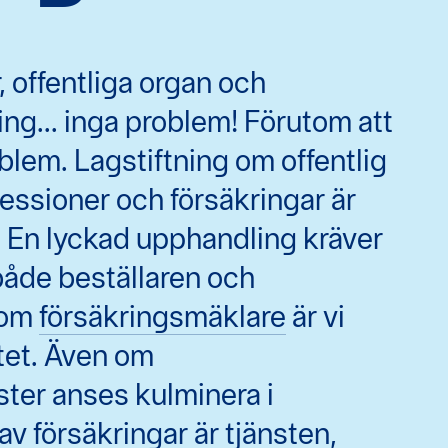
, offentliga organ och
ng... inga problem! Förutom att
blem. Lagstiftning om offentlig
ssioner och försäkringar är
. En lyckad upphandling kräver
åde beställaren och
som
försäkringsmäklare
är vi
tet. Även om
ster anses kulminera i
av försäkringar
är tjänsten,