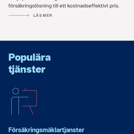
försäkringslösning till ett kostnadseffektivt pris.
LÄS MER
Populära
tjänster
Försäkringsmäklartjanster