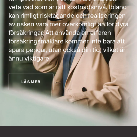
veta vad som är rätt kostnadsnivå. Ibland
kan rimligt risktagande och realiseringen
av risken vara mer överkomligt än för dyra
försäkringar. Att använda en erfaren
försäkringsmäklare kommer inte bara att
spara pengar, utan också din tid, vilket är
ännu viktigare.
LÄS MER