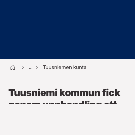
Start FI
...
Tuusniemen kunta
Tuusniemi kommun fick
genom upphandling ett
mer omfattande
försäkringsskydd till ett