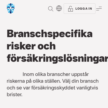
SÖK
ME
LOGGA IN
Branschspecifika
risker och
försäkringslösninga
Inom olika branscher uppstår
riskerna på olika ställen. Välj din bransch
och se var försäkringsskyddet vanligtvis
brister.